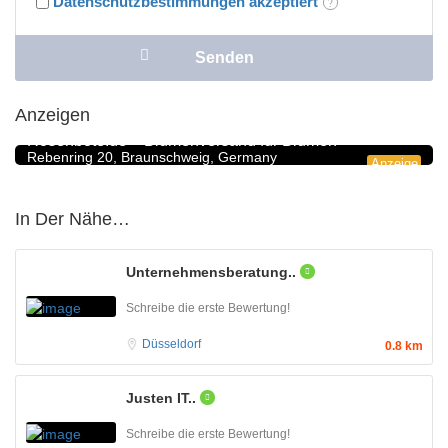
Datenschutzbestimmungen akzeptiert
Anzeigen
Blumengeschäfte
5.0
Rosenbote.de – Blumenversand für Blumen
Rebenring 20, Braunschweig, Germany
Anzeige
In Der Nähe…
Unternehmensberatung..
Schreibe die erste Bewertung!
Düsseldorf
0.8 km
Justen IT..
Schreibe die erste Bewertung!