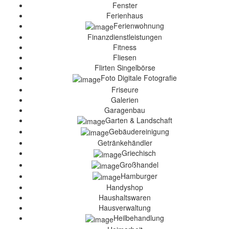
Fenster
Ferienhaus
Ferienwohnung
Finanzdienstleistungen
Fitness
Fliesen
Flirten Singelbörse
Foto Digitale Fotografie
Friseure
Galerien
Garagenbau
Garten & Landschaft
Gebäudereinigung
Getränkehändler
Griechisch
Großhandel
Hamburger
Handyshop
Haushaltswaren
Hausverwaltung
Heilbehandlung