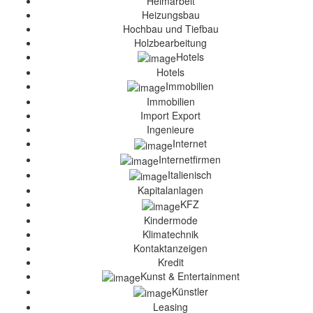
Heimarbeit
Heizungsbau
Hochbau und Tiefbau
Holzbearbeitung
Hotels
Hotels
Immobilien
Immobilien
Import Export
Ingenieure
Internet
Internetfirmen
Italienisch
Kapitalanlagen
KFZ
Kindermode
Klimatechnik
Kontaktanzeigen
Kredit
Kunst & Entertainment
Künstler
Leasing