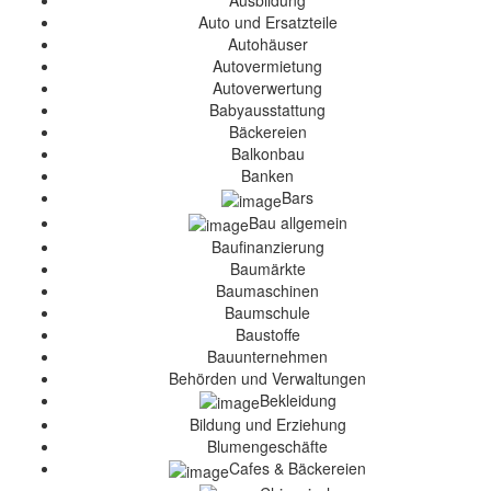
Ausbildung
Auto und Ersatzteile
Autohäuser
Autovermietung
Autoverwertung
Babyausstattung
Bäckereien
Balkonbau
Banken
Bars
Bau allgemein
Baufinanzierung
Baumärkte
Baumaschinen
Baumschule
Baustoffe
Bauunternehmen
Behörden und Verwaltungen
Bekleidung
Bildung und Erziehung
Blumengeschäfte
Cafes & Bäckereien