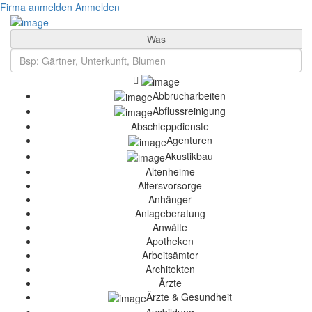
Firma anmelden
Anmelden
Was
Abbrucharbeiten
Abflussreinigung
Abschleppdienste
Agenturen
Akustikbau
Altenheime
Altersvorsorge
Anhänger
Anlageberatung
Anwälte
Apotheken
Arbeitsämter
Architekten
Ärzte
Ärzte & Gesundheit