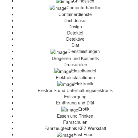
Chinesisch
Computerhändler
Containerdienste
Dachdecker
Design
Detektei
Detektive
Diät
Dienstleistungen
Drogerien und Kosmetik
Druckereien
Einzelhandel
Elektroinstallationen
Elektronik
Elektronik und Unterhaltungselektronik
Entsorgung
Ernährung und Diät
Erotik
Essen und Trinken
Fahrschulen
Fahrzeugtechnik KFZ Werkstatt
Fast Food