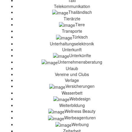
Taxi
Telekommunikation
Thailändisch
Tierärzte
Tiere
Transporte
Türkisch
Unterhaltungselektronik
Unterkunft
Unterkünfte
Unternehmensberatung
Urlaub
Vereine und Clubs
Verlage
Versicherungen
Wasserbett
Webdesign
Weiterbildung
Wellness Beauty
Werbeagenturen
Werbung
Zeitarbeit