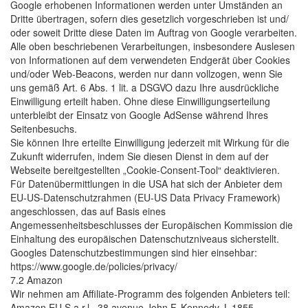
Google erhobenen Informationen werden unter Umständen an
Dritte übertragen, sofern dies gesetzlich vorgeschrieben ist und/
oder soweit Dritte diese Daten im Auftrag von Google verarbeiten.
Alle oben beschriebenen Verarbeitungen, insbesondere Auslesen
von Informationen auf dem verwendeten Endgerät über Cookies
und/oder Web-Beacons, werden nur dann vollzogen, wenn Sie
uns gemäß Art. 6 Abs. 1 lit. a DSGVO dazu Ihre ausdrückliche
Einwilligung erteilt haben. Ohne diese Einwilligungserteilung
unterbleibt der Einsatz von Google AdSense während Ihres
Seitenbesuchs.
Sie können Ihre erteilte Einwilligung jederzeit mit Wirkung für die
Zukunft widerrufen, indem Sie diesen Dienst in dem auf der
Webseite bereitgestellten „Cookie-Consent-Tool“ deaktivieren.
Für Datenübermittlungen in die USA hat sich der Anbieter dem
EU-US-Datenschutzrahmen (EU-US Data Privacy Framework)
angeschlossen, das auf Basis eines
Angemessenheitsbeschlusses der Europäischen Kommission die
Einhaltung des europäischen Datenschutzniveaus sicherstellt.
Googles Datenschutzbestimmungen sind hier einsehbar:
https://www.google.de/policies/privacy/
7.2 Amazon
Wir nehmen am Affiliate-Programm des folgenden Anbieters teil:
Amazon EU S.a.r.l., 38 avenue John F. Kennedy, L-1855