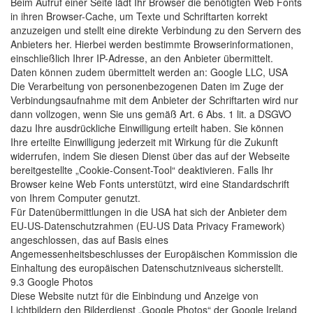
Beim Aufruf einer Seite lädt Ihr Browser die benötigten Web Fonts
in ihren Browser-Cache, um Texte und Schriftarten korrekt
anzuzeigen und stellt eine direkte Verbindung zu den Servern des
Anbieters her. Hierbei werden bestimmte Browserinformationen,
einschließlich Ihrer IP-Adresse, an den Anbieter übermittelt.
Daten können zudem übermittelt werden an: Google LLC, USA
Die Verarbeitung von personenbezogenen Daten im Zuge der
Verbindungsaufnahme mit dem Anbieter der Schriftarten wird nur
dann vollzogen, wenn Sie uns gemäß Art. 6 Abs. 1 lit. a DSGVO
dazu Ihre ausdrückliche Einwilligung erteilt haben. Sie können
Ihre erteilte Einwilligung jederzeit mit Wirkung für die Zukunft
widerrufen, indem Sie diesen Dienst über das auf der Webseite
bereitgestellte „Cookie-Consent-Tool“ deaktivieren. Falls Ihr
Browser keine Web Fonts unterstützt, wird eine Standardschrift
von Ihrem Computer genutzt.
Für Datenübermittlungen in die USA hat sich der Anbieter dem
EU-US-Datenschutzrahmen (EU-US Data Privacy Framework)
angeschlossen, das auf Basis eines
Angemessenheitsbeschlusses der Europäischen Kommission die
Einhaltung des europäischen Datenschutzniveaus sicherstellt.
9.3 Google Photos
Diese Website nutzt für die Einbindung und Anzeige von
Lichtbildern den Bilderdienst „Google Photos“ der Google Ireland