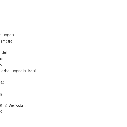
istungen
osmetik
ndel
nen
k
terhaltungselektronik
ät
en
KFZ Werkstatt
od