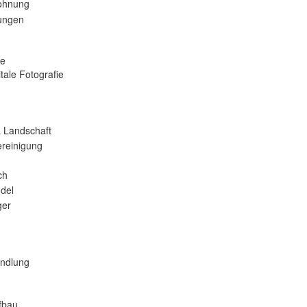
ohnung
tungen
se
tale Fotografie
 Landschaft
reinigung
ch
del
er
andlung
fbau