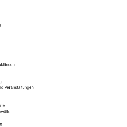
g
ktlinsen
g
nd Veranstaltungen
ate
nwälte
ng