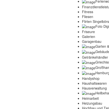
Ferienw
Finanzdienstleis
Fitness
Fliesen
Flirten Singelbör
Foto Digi
Friseure
Galerien
Garagenbau
Garten &
Gebäude
Getränkehändler
Griechis
Großhan
Hamburg
Handyshop
Haushaltswaren
Hausverwaltung
Heilbeh
Heimarbeit
Heizungsbau
Hochbau und Tie