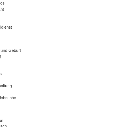
ros
nt
ldienst
 und Geburt
g
s
haltung
 Jobsuche
on
isch