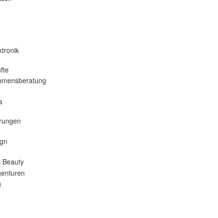
tronik
fte
hmensberatung
s
erungen
gn
 Beauty
enturen
g