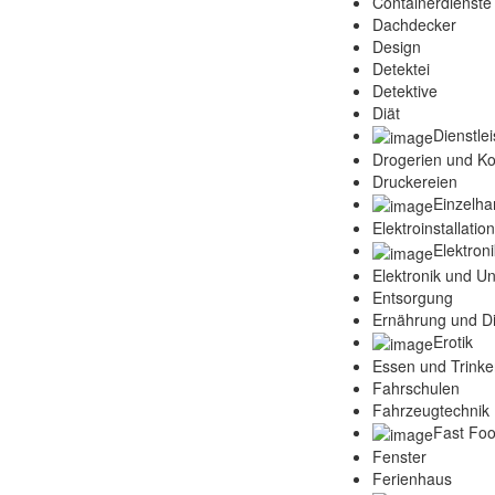
Containerdienste
Dachdecker
Design
Detektei
Detektive
Diät
Dienstle
Drogerien und K
Druckereien
Einzelha
Elektroinstallatio
Elektroni
Elektronik und Un
Entsorgung
Ernährung und Di
Erotik
Essen und Trink
Fahrschulen
Fahrzeugtechnik 
Fast Fo
Fenster
Ferienhaus