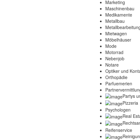
Marketing
Maschinenbau
Medikamente
Metallbau
Metallbearbeitun
Mietwagen
Möbelhäuser
Mode
Motorrad
Nebenjob
Notare
Optiker und Konta
Orthopädie
Parfuemerien
Partnervermittlun
Partys u
Pizzeria
Psychologen
Real Est
Rechtsa
Reifenservice
Reinigu