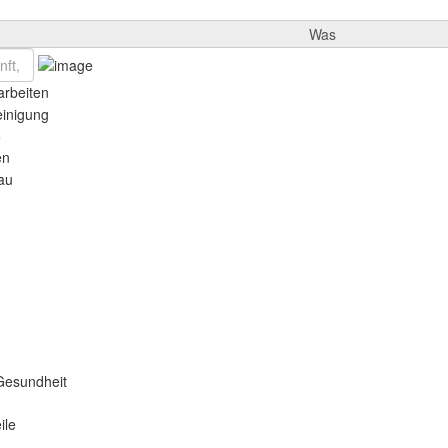
Was
rbeiten
einigung
e
en
au
Gesundheit
ile