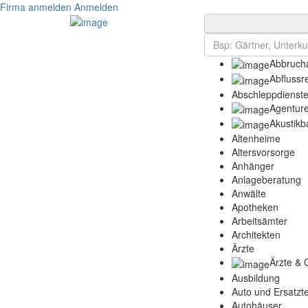
Firma anmelden
Anmelden
Abbrucha
Abflussr
Abschleppdienst
Agentur
Akustikb
Altenheime
Altersvorsorge
Anhänger
Anlageberatung
Anwälte
Apotheken
Arbeitsämter
Architekten
Ärzte
Ärzte & 
Ausbildung
Auto und Ersatzte
Autohäuser