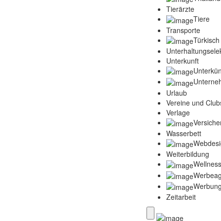
Tierärzte
Tiere
Transporte
Türkisch
Unterhaltungselek
Unterkunft
Unterkün
Unterne
Urlaub
Vereine und Club
Verlage
Versich
Wasserbett
Webdesi
Weiterbildung
Wellness
Werbeag
Werbun
Zeitarbeit