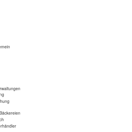
emein
rwaltungen
ng
ehung
Bäckereien
ch
rhändler