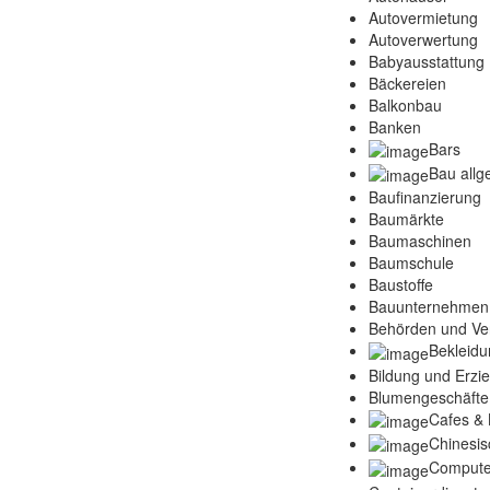
Autovermietung
Autoverwertung
Babyausstattung
Bäckereien
Balkonbau
Banken
Bars
Bau allg
Baufinanzierung
Baumärkte
Baumaschinen
Baumschule
Baustoffe
Bauunternehmen
Behörden und Ve
Bekleidu
Bildung und Erzi
Blumengeschäfte
Cafes & 
Chinesis
Compute