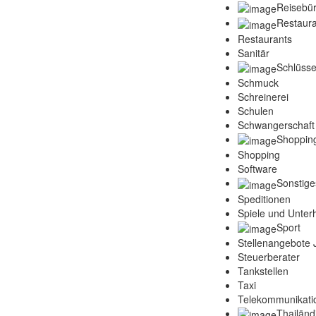
Reisebü
Restaura
Restaurants
Sanitär
Schlüsse
Schmuck
Schreinerei
Schulen
Schwangerschaft
Shoppin
Shopping
Software
Sonstige
Speditionen
Spiele und Unter
Sport
Stellenangebote
Steuerberater
Tankstellen
Taxi
Telekommunikati
Thailänd