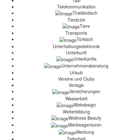
Taxi
Telekommunikation
Thailändisch
Tierärzte
Tiere
Transporte
Türkisch
Unterhaltungselektronik
Unterkunft
Unterkünfte
Unternehmensberatung
Urlaub
Vereine und Clubs
Verlage
Versicherungen
Wasserbett
Webdesign
Weiterbildung
Wellness Beauty
Werbeagenturen
Werbung
Zeitarbeit