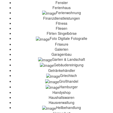
Fenster
Ferienhaus
Ferienwohnung
Finanzdienstleistungen
Fitness
Fliesen
Flirten Singelbörse
Foto Digitale Fotografie
Friseure
Galerien
Garagenbau
Garten & Landschaft
Gebäudereinigung
Getränkehändler
Griechisch
Großhandel
Hamburger
Handyshop
Haushaltswaren
Hausverwaltung
Heilbehandlung