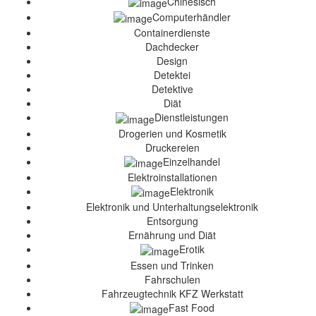
Chinesisch
Computerhändler
Containerdienste
Dachdecker
Design
Detektei
Detektive
Diät
Dienstleistungen
Drogerien und Kosmetik
Druckereien
Einzelhandel
Elektroinstallationen
Elektronik
Elektronik und Unterhaltungselektronik
Entsorgung
Ernährung und Diät
Erotik
Essen und Trinken
Fahrschulen
Fahrzeugtechnik KFZ Werkstatt
Fast Food