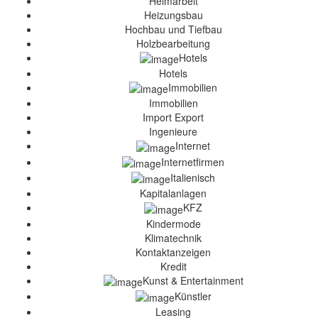
Heimarbeit
Heizungsbau
Hochbau und Tiefbau
Holzbearbeitung
Hotels
Hotels
Immobilien
Immobilien
Import Export
Ingenieure
Internet
Internetfirmen
Italienisch
Kapitalanlagen
KFZ
Kindermode
Klimatechnik
Kontaktanzeigen
Kredit
Kunst & Entertainment
Künstler
Leasing