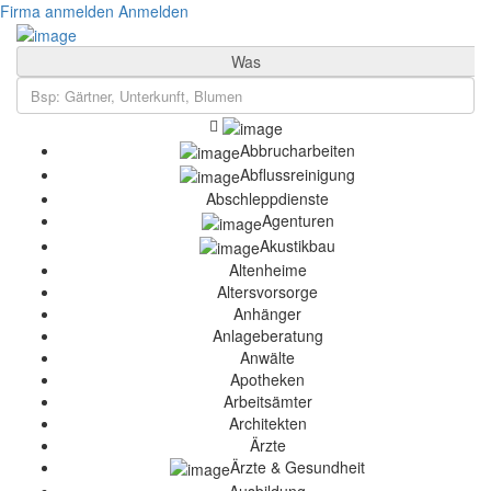
Firma anmelden
Anmelden
Was
Abbrucharbeiten
Abflussreinigung
Abschleppdienste
Agenturen
Akustikbau
Altenheime
Altersvorsorge
Anhänger
Anlageberatung
Anwälte
Apotheken
Arbeitsämter
Architekten
Ärzte
Ärzte & Gesundheit