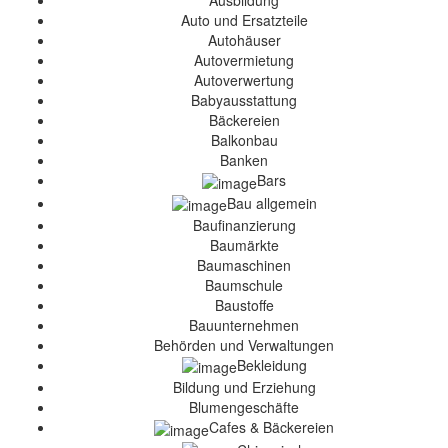
Ausbildung
Auto und Ersatzteile
Autohäuser
Autovermietung
Autoverwertung
Babyausstattung
Bäckereien
Balkonbau
Banken
Bars
Bau allgemein
Baufinanzierung
Baumärkte
Baumaschinen
Baumschule
Baustoffe
Bauunternehmen
Behörden und Verwaltungen
Bekleidung
Bildung und Erziehung
Blumengeschäfte
Cafes & Bäckereien