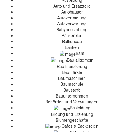
Ausbildung
Auto und Ersatzteile
Autohäuser
Autovermietung
Autoverwertung
Babyausstattung
Bäckereien
Balkonbau
Banken
Bars
Bau allgemein
Baufinanzierung
Baumärkte
Baumaschinen
Baumschule
Baustoffe
Bauunternehmen
Behörden und Verwaltungen
Bekleidung
Bildung und Erziehung
Blumengeschäfte
Cafes & Bäckereien