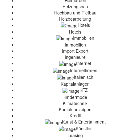
Heimarbeit
Heizungsbau
Hochbau und Tiefbau
Holzbearbeitung
Hotels
Hotels
Immobilien
Immobilien
Import Export
Ingenieure
Internet
Internetfirmen
Italienisch
Kapitalanlagen
KFZ
Kindermode
Klimatechnik
Kontaktanzeigen
Kredit
Kunst & Entertainment
Künstler
Leasing