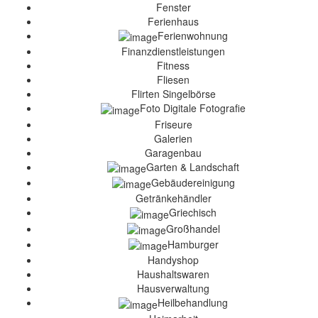
Fenster
Ferienhaus
Ferienwohnung
Finanzdienstleistungen
Fitness
Fliesen
Flirten Singelbörse
Foto Digitale Fotografie
Friseure
Galerien
Garagenbau
Garten & Landschaft
Gebäudereinigung
Getränkehändler
Griechisch
Großhandel
Hamburger
Handyshop
Haushaltswaren
Hausverwaltung
Heilbehandlung