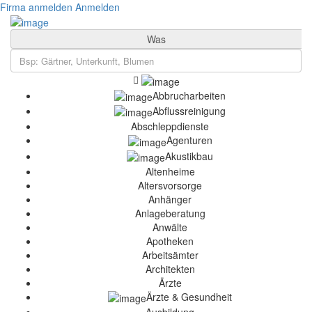
Firma anmelden
Anmelden
Was
Abbrucharbeiten
Abflussreinigung
Abschleppdienste
Agenturen
Akustikbau
Altenheime
Altersvorsorge
Anhänger
Anlageberatung
Anwälte
Apotheken
Arbeitsämter
Architekten
Ärzte
Ärzte & Gesundheit