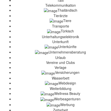
Taxi
Telekommunikation
Thailändisch
Tierärzte
Tiere
Transporte
Türkisch
Unterhaltungselektronik
Unterkunft
Unterkünfte
Unternehmensberatung
Urlaub
Vereine und Clubs
Verlage
Versicherungen
Wasserbett
Webdesign
Weiterbildung
Wellness Beauty
Werbeagenturen
Werbung
Zeitarbeit