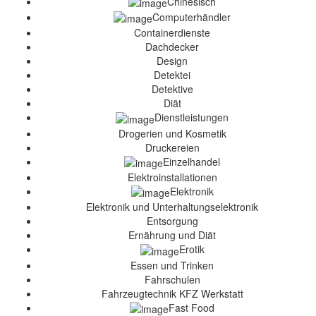
Chinesisch
Computerhändler
Containerdienste
Dachdecker
Design
Detektei
Detektive
Diät
Dienstleistungen
Drogerien und Kosmetik
Druckereien
Einzelhandel
Elektroinstallationen
Elektronik
Elektronik und Unterhaltungselektronik
Entsorgung
Ernährung und Diät
Erotik
Essen und Trinken
Fahrschulen
Fahrzeugtechnik KFZ Werkstatt
Fast Food