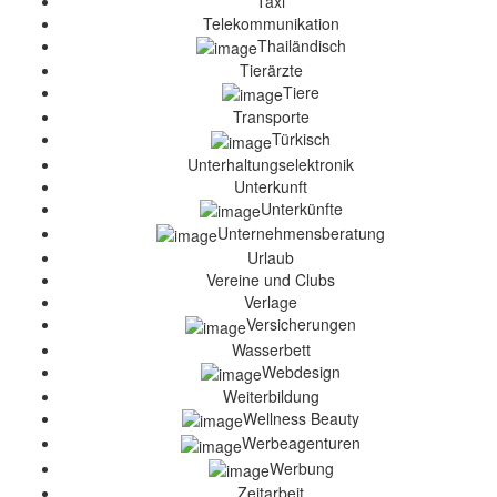
Taxi
Telekommunikation
Thailändisch
Tierärzte
Tiere
Transporte
Türkisch
Unterhaltungselektronik
Unterkunft
Unterkünfte
Unternehmensberatung
Urlaub
Vereine und Clubs
Verlage
Versicherungen
Wasserbett
Webdesign
Weiterbildung
Wellness Beauty
Werbeagenturen
Werbung
Zeitarbeit