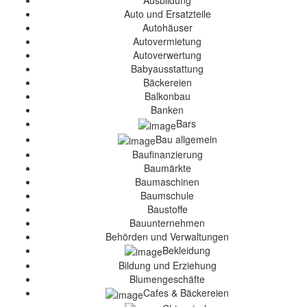
Ausbildung
Auto und Ersatzteile
Autohäuser
Autovermietung
Autoverwertung
Babyausstattung
Bäckereien
Balkonbau
Banken
Bars
Bau allgemein
Baufinanzierung
Baumärkte
Baumaschinen
Baumschule
Baustoffe
Bauunternehmen
Behörden und Verwaltungen
Bekleidung
Bildung und Erziehung
Blumengeschäfte
Cafes & Bäckereien