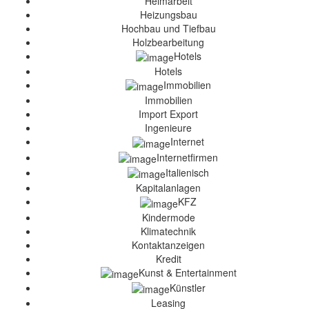
Heimarbeit
Heizungsbau
Hochbau und Tiefbau
Holzbearbeitung
Hotels
Hotels
Immobilien
Immobilien
Import Export
Ingenieure
Internet
Internetfirmen
Italienisch
Kapitalanlagen
KFZ
Kindermode
Klimatechnik
Kontaktanzeigen
Kredit
Kunst & Entertainment
Künstler
Leasing