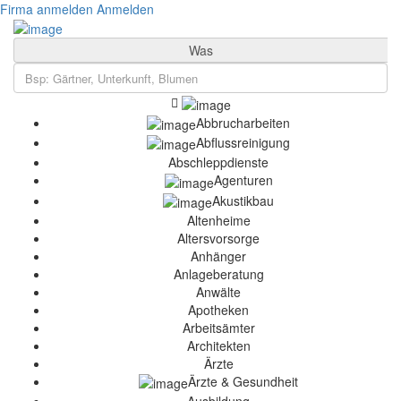
Firma anmelden
Anmelden
Was
Abbrucharbeiten
Abflussreinigung
Abschleppdienste
Agenturen
Akustikbau
Altenheime
Altersvorsorge
Anhänger
Anlageberatung
Anwälte
Apotheken
Arbeitsämter
Architekten
Ärzte
Ärzte & Gesundheit