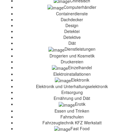
Chinesisch
Computerhändler
Containerdienste
Dachdecker
Design
Detektei
Detektive
Diät
Dienstleistungen
Drogerien und Kosmetik
Druckereien
Einzelhandel
Elektroinstallationen
Elektronik
Elektronik und Unterhaltungselektronik
Entsorgung
Ernährung und Diät
Erotik
Essen und Trinken
Fahrschulen
Fahrzeugtechnik KFZ Werkstatt
Fast Food