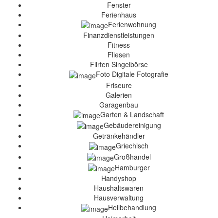
Fenster
Ferienhaus
Ferienwohnung
Finanzdienstleistungen
Fitness
Fliesen
Flirten Singelbörse
Foto Digitale Fotografie
Friseure
Galerien
Garagenbau
Garten & Landschaft
Gebäudereinigung
Getränkehändler
Griechisch
Großhandel
Hamburger
Handyshop
Haushaltswaren
Hausverwaltung
Heilbehandlung