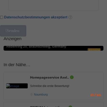
Datenschutzbestimmungen akzeptiert
Blumengeschäfte
5.0
Anzeigen
Rosenbote.de – Blumenversand für Blumen
Rebenring 20, Braunschweig, Germany
Anzeige
In der Nähe…
Homepageservice Axel..
Schreibe die erste Bewertung!
Naumburg
43.7 km