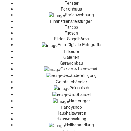
Fenster
Ferienhaus
Ferienwohnung
Finanzdienstleistungen
Fitness
Fliesen
Flirten Singelbörse
Foto Digitale Fotografie
Friseure
Galerien
Garagenbau
Garten & Landschaft
Gebäudereinigung
Getränkehändler
Griechisch
Großhandel
Hamburger
Handyshop
Haushaltswaren
Hausverwaltung
Heilbehandlung