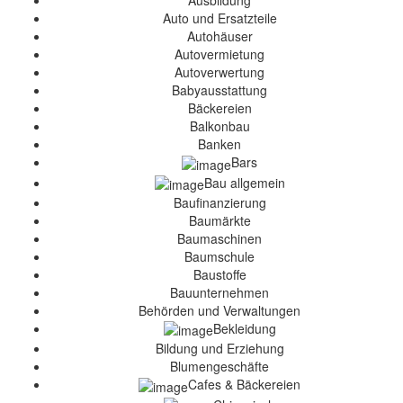
Ausbildung
Auto und Ersatzteile
Autohäuser
Autovermietung
Autoverwertung
Babyausstattung
Bäckereien
Balkonbau
Banken
Bars
Bau allgemein
Baufinanzierung
Baumärkte
Baumaschinen
Baumschule
Baustoffe
Bauunternehmen
Behörden und Verwaltungen
Bekleidung
Bildung und Erziehung
Blumengeschäfte
Cafes & Bäckereien