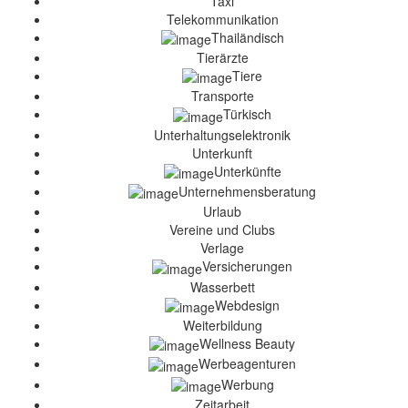
Taxi
Telekommunikation
Thailändisch
Tierärzte
Tiere
Transporte
Türkisch
Unterhaltungselektronik
Unterkunft
Unterkünfte
Unternehmensberatung
Urlaub
Vereine und Clubs
Verlage
Versicherungen
Wasserbett
Webdesign
Weiterbildung
Wellness Beauty
Werbeagenturen
Werbung
Zeitarbeit