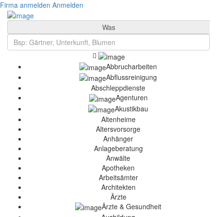
Firma anmelden
Anmelden
Was
Abbrucharbeiten
Abflussreinigung
Abschleppdienste
Agenturen
Akustikbau
Altenheime
Altersvorsorge
Anhänger
Anlageberatung
Anwälte
Apotheken
Arbeitsämter
Architekten
Ärzte
Ärzte & Gesundheit