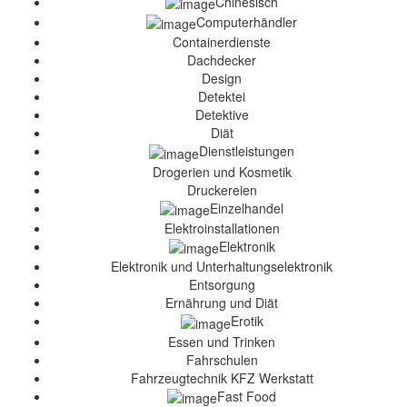
Chinesisch
Computerhändler
Containerdienste
Dachdecker
Design
Detektei
Detektive
Diät
Dienstleistungen
Drogerien und Kosmetik
Druckereien
Einzelhandel
Elektroinstallationen
Elektronik
Elektronik und Unterhaltungselektronik
Entsorgung
Ernährung und Diät
Erotik
Essen und Trinken
Fahrschulen
Fahrzeugtechnik KFZ Werkstatt
Fast Food