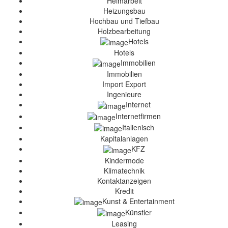
Heimarbeit
Heizungsbau
Hochbau und Tiefbau
Holzbearbeitung
Hotels
Hotels
Immobilien
Immobilien
Import Export
Ingenieure
Internet
Internetfirmen
Italienisch
Kapitalanlagen
KFZ
Kindermode
Klimatechnik
Kontaktanzeigen
Kredit
Kunst & Entertainment
Künstler
Leasing