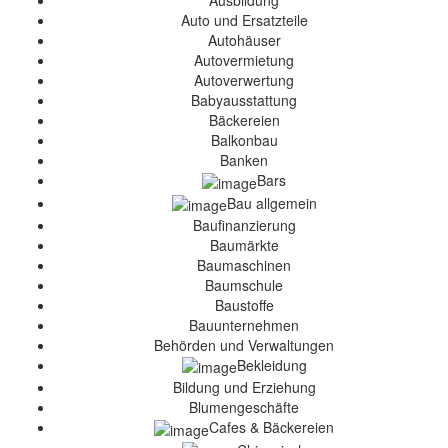
Ausbildung
Auto und Ersatzteile
Autohäuser
Autovermietung
Autoverwertung
Babyausstattung
Bäckereien
Balkonbau
Banken
Bars
Bau allgemein
Baufinanzierung
Baumärkte
Baumaschinen
Baumschule
Baustoffe
Bauunternehmen
Behörden und Verwaltungen
Bekleidung
Bildung und Erziehung
Blumengeschäfte
Cafes & Bäckereien