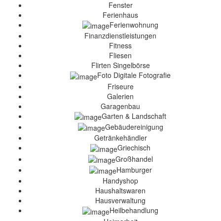
Fenster
Ferienhaus
Ferienwohnung
Finanzdienstleistungen
Fitness
Fliesen
Flirten Singelbörse
Foto Digitale Fotografie
Friseure
Galerien
Garagenbau
Garten & Landschaft
Gebäudereinigung
Getränkehändler
Griechisch
Großhandel
Hamburger
Handyshop
Haushaltswaren
Hausverwaltung
Heilbehandlung