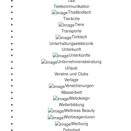
Taxi
Telekommunikation
Thailändisch
Tierärzte
Tiere
Transporte
Türkisch
Unterhaltungselektronik
Unterkunft
Unterkünfte
Unternehmensberatung
Urlaub
Vereine und Clubs
Verlage
Versicherungen
Wasserbett
Webdesign
Weiterbildung
Wellness Beauty
Werbeagenturen
Werbung
Zeitarbeit