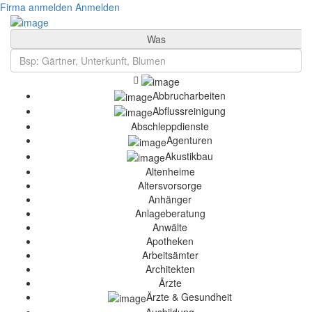
Firma anmelden
Anmelden
Was
Abbrucharbeiten
Abflussreinigung
Abschleppdienste
Agenturen
Akustikbau
Altenheime
Altersvorsorge
Anhänger
Anlageberatung
Anwälte
Apotheken
Arbeitsämter
Architekten
Ärzte
Ärzte & Gesundheit