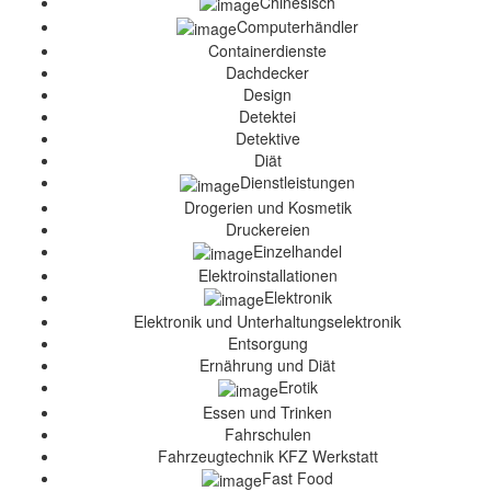
Chinesisch
Computerhändler
Containerdienste
Dachdecker
Design
Detektei
Detektive
Diät
Dienstleistungen
Drogerien und Kosmetik
Druckereien
Einzelhandel
Elektroinstallationen
Elektronik
Elektronik und Unterhaltungselektronik
Entsorgung
Ernährung und Diät
Erotik
Essen und Trinken
Fahrschulen
Fahrzeugtechnik KFZ Werkstatt
Fast Food