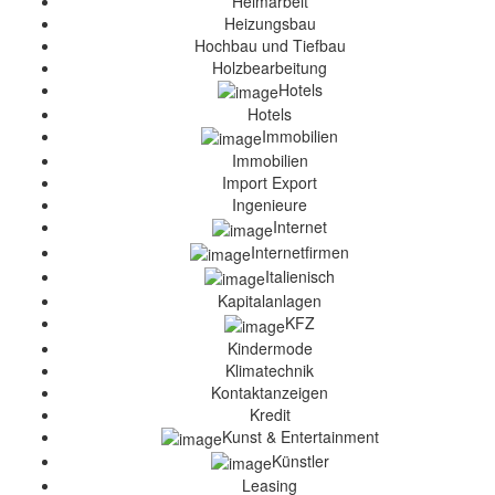
Heimarbeit
Heizungsbau
Hochbau und Tiefbau
Holzbearbeitung
Hotels
Hotels
Immobilien
Immobilien
Import Export
Ingenieure
Internet
Internetfirmen
Italienisch
Kapitalanlagen
KFZ
Kindermode
Klimatechnik
Kontaktanzeigen
Kredit
Kunst & Entertainment
Künstler
Leasing