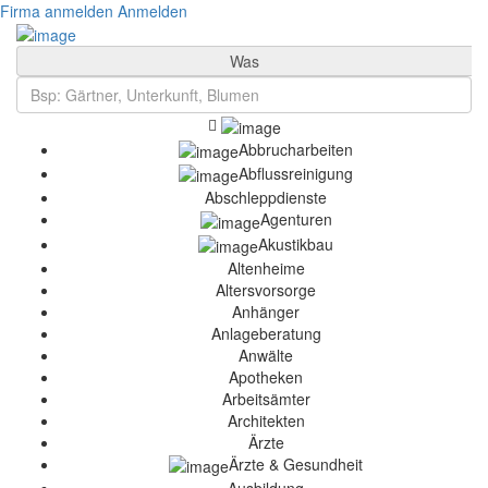
Firma anmelden
Anmelden
Was
Abbrucharbeiten
Abflussreinigung
Abschleppdienste
Agenturen
Akustikbau
Altenheime
Altersvorsorge
Anhänger
Anlageberatung
Anwälte
Apotheken
Arbeitsämter
Architekten
Ärzte
Ärzte & Gesundheit