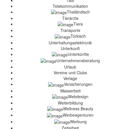
Taxi
Telekommunikation
Thailändisch
Tierärzte
Tiere
Transporte
Türkisch
Unterhaltungselektronik
Unterkunft
Unterkünfte
Unternehmensberatung
Urlaub
Vereine und Clubs
Verlage
Versicherungen
Wasserbett
Webdesign
Weiterbildung
Wellness Beauty
Werbeagenturen
Werbung
Zeitarbeit