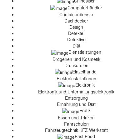
Chinesisch
Computerhändler
Containerdienste
Dachdecker
Design
Detektei
Detektive
Diät
Dienstleistungen
Drogerien und Kosmetik
Druckereien
Einzelhandel
Elektroinstallationen
Elektronik
Elektronik und Unterhaltungselektronik
Entsorgung
Ernährung und Diät
Erotik
Essen und Trinken
Fahrschulen
Fahrzeugtechnik KFZ Werkstatt
Fast Food