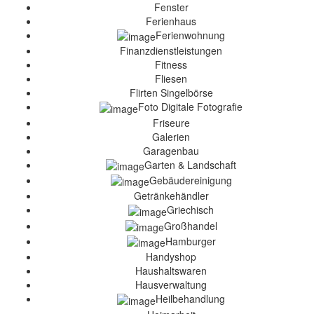
Fenster
Ferienhaus
Ferienwohnung
Finanzdienstleistungen
Fitness
Fliesen
Flirten Singelbörse
Foto Digitale Fotografie
Friseure
Galerien
Garagenbau
Garten & Landschaft
Gebäudereinigung
Getränkehändler
Griechisch
Großhandel
Hamburger
Handyshop
Haushaltswaren
Hausverwaltung
Heilbehandlung