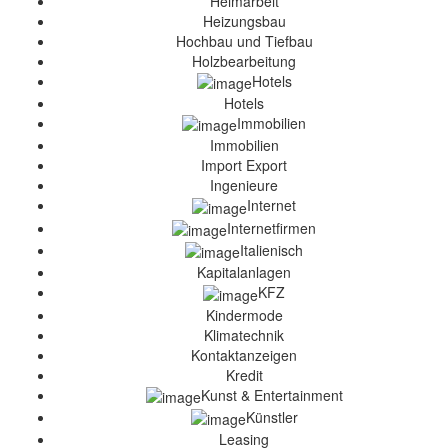
Heimarbeit
Heizungsbau
Hochbau und Tiefbau
Holzbearbeitung
Hotels
Hotels
Immobilien
Immobilien
Import Export
Ingenieure
Internet
Internetfirmen
Italienisch
Kapitalanlagen
KFZ
Kindermode
Klimatechnik
Kontaktanzeigen
Kredit
Kunst & Entertainment
Künstler
Leasing