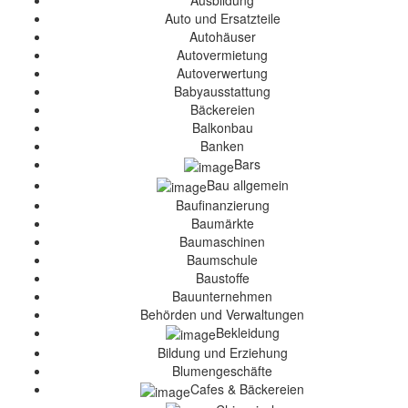
Ausbildung
Auto und Ersatzteile
Autohäuser
Autovermietung
Autoverwertung
Babyausstattung
Bäckereien
Balkonbau
Banken
Bars
Bau allgemein
Baufinanzierung
Baumärkte
Baumaschinen
Baumschule
Baustoffe
Bauunternehmen
Behörden und Verwaltungen
Bekleidung
Bildung und Erziehung
Blumengeschäfte
Cafes & Bäckereien