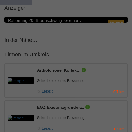
Anzeigen
Blumengeschäfte
5.0
Rosenbote.de – Blumenversand für Blumen
Rebenring 20, Braunschweig, Germany
Anzeige
In der Nähe…
Firmen im Umkreis…
Artkolchose, Kollekt..
Schreibe die erste Bewertung!
Leipzig
0.7 km
EGZ Existenzgründerz..
Schreibe die erste Bewertung!
Leipzig
1.3 km