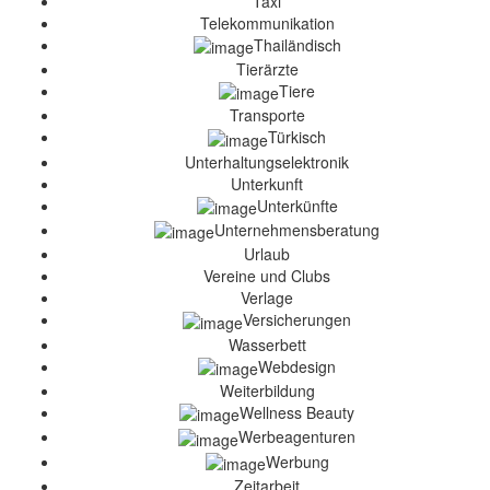
Taxi
Telekommunikation
Thailändisch
Tierärzte
Tiere
Transporte
Türkisch
Unterhaltungselektronik
Unterkunft
Unterkünfte
Unternehmensberatung
Urlaub
Vereine und Clubs
Verlage
Versicherungen
Wasserbett
Webdesign
Weiterbildung
Wellness Beauty
Werbeagenturen
Werbung
Zeitarbeit