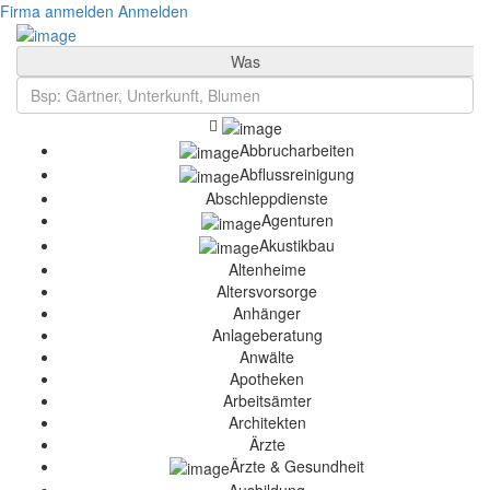
Firma anmelden
Anmelden
Was
Abbrucharbeiten
Abflussreinigung
Abschleppdienste
Agenturen
Akustikbau
Altenheime
Altersvorsorge
Anhänger
Anlageberatung
Anwälte
Apotheken
Arbeitsämter
Architekten
Ärzte
Ärzte & Gesundheit