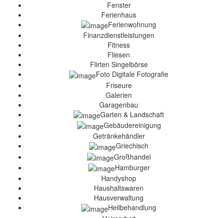
Fenster
Ferienhaus
Ferienwohnung
Finanzdienstleistungen
Fitness
Fliesen
Flirten Singelbörse
Foto Digitale Fotografie
Friseure
Galerien
Garagenbau
Garten & Landschaft
Gebäudereinigung
Getränkehändler
Griechisch
Großhandel
Hamburger
Handyshop
Haushaltswaren
Hausverwaltung
Heilbehandlung