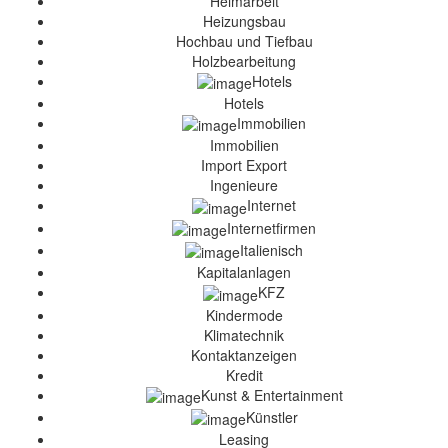
Heimarbeit
Heizungsbau
Hochbau und Tiefbau
Holzbearbeitung
Hotels
Hotels
Immobilien
Immobilien
Import Export
Ingenieure
Internet
Internetfirmen
Italienisch
Kapitalanlagen
KFZ
Kindermode
Klimatechnik
Kontaktanzeigen
Kredit
Kunst & Entertainment
Künstler
Leasing