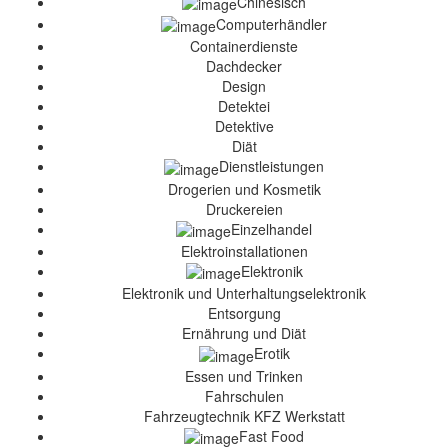
Chinesisch
Computerhändler
Containerdienste
Dachdecker
Design
Detektei
Detektive
Diät
Dienstleistungen
Drogerien und Kosmetik
Druckereien
Einzelhandel
Elektroinstallationen
Elektronik
Elektronik und Unterhaltungselektronik
Entsorgung
Ernährung und Diät
Erotik
Essen und Trinken
Fahrschulen
Fahrzeugtechnik KFZ Werkstatt
Fast Food