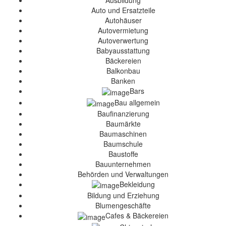
Ausbildung
Auto und Ersatzteile
Autohäuser
Autovermietung
Autoverwertung
Babyausstattung
Bäckereien
Balkonbau
Banken
Bars
Bau allgemein
Baufinanzierung
Baumärkte
Baumaschinen
Baumschule
Baustoffe
Bauunternehmen
Behörden und Verwaltungen
Bekleidung
Bildung und Erziehung
Blumengeschäfte
Cafes & Bäckereien