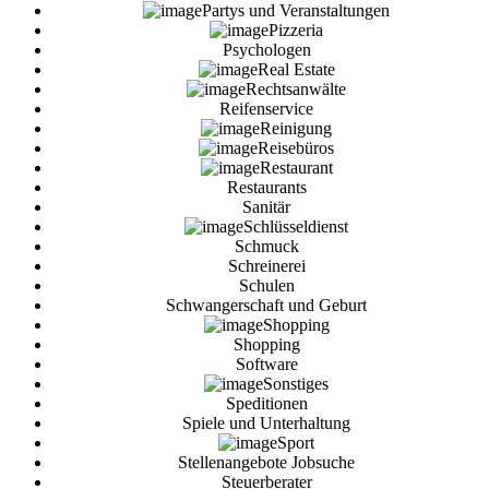
Partys und Veranstaltungen
Pizzeria
Psychologen
Real Estate
Rechtsanwälte
Reifenservice
Reinigung
Reisebüros
Restaurant
Restaurants
Sanitär
Schlüsseldienst
Schmuck
Schreinerei
Schulen
Schwangerschaft und Geburt
Shopping
Shopping
Software
Sonstiges
Speditionen
Spiele und Unterhaltung
Sport
Stellenangebote Jobsuche
Steuerberater