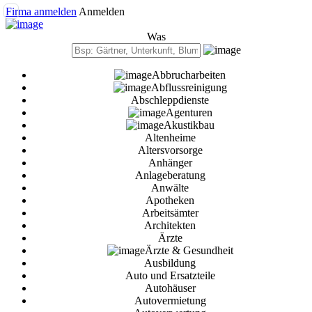
Firma anmelden
Anmelden
Was
Abbrucharbeiten
Abflussreinigung
Abschleppdienste
Agenturen
Akustikbau
Altenheime
Altersvorsorge
Anhänger
Anlageberatung
Anwälte
Apotheken
Arbeitsämter
Architekten
Ärzte
Ärzte & Gesundheit
Ausbildung
Auto und Ersatzteile
Autohäuser
Autovermietung