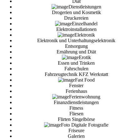
Diät
Dienstleistungen
Drogerien und Kosmetik
Druckereien
Einzelhandel
Elektroinstallationen
Elektronik
Elektronik und Unterhaltungselektronik
Entsorgung
Ernährung und Diät
Erotik
Essen und Trinken
Fahrschulen
Fahrzeugtechnik KFZ Werkstatt
Fast Food
Fenster
Ferienhaus
Ferienwohnung
Finanzdienstleistungen
Fitness
Fliesen
Flirten Singelbörse
Foto Digitale Fotografie
Friseure
Galerien