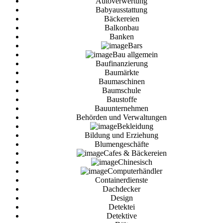
Autoverwertung
Babyausstattung
Bäckereien
Balkonbau
Banken
Bars
Bau allgemein
Baufinanzierung
Baumärkte
Baumaschinen
Baumschule
Baustoffe
Bauunternehmen
Behörden und Verwaltungen
Bekleidung
Bildung und Erziehung
Blumengeschäfte
Cafes & Bäckereien
Chinesisch
Computerhändler
Containerdienste
Dachdecker
Design
Detektei
Detektive