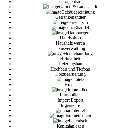
Garagenbau
Garten & Landschaft
Gebäudereinigung
Getränkehändler
Griechisch
Großhandel
Hamburger
Handyshop
Haushaltswaren
Hausverwaltung
Heilbehandlung
Heimarbeit
Heizungsbau
Hochbau und Tiefbau
Holzbearbeitung
Hotels
Hotels
Immobilien
Immobilien
Import Export
Ingenieure
Internet
Internetfirmen
Italienisch
Kapitalanlagen