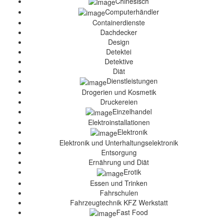
Chinesisch
Computerhändler
Containerdienste
Dachdecker
Design
Detektei
Detektive
Diät
Dienstleistungen
Drogerien und Kosmetik
Druckereien
Einzelhandel
Elektroinstallationen
Elektronik
Elektronik und Unterhaltungselektronik
Entsorgung
Ernährung und Diät
Erotik
Essen und Trinken
Fahrschulen
Fahrzeugtechnik KFZ Werkstatt
Fast Food