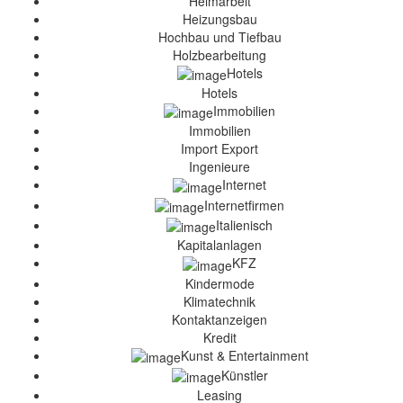
Heimarbeit
Heizungsbau
Hochbau und Tiefbau
Holzbearbeitung
Hotels
Hotels
Immobilien
Immobilien
Import Export
Ingenieure
Internet
Internetfirmen
Italienisch
Kapitalanlagen
KFZ
Kindermode
Klimatechnik
Kontaktanzeigen
Kredit
Kunst & Entertainment
Künstler
Leasing