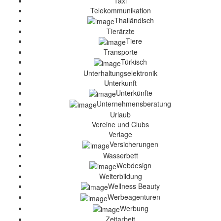
Taxi
Telekommunikation
Thailändisch
Tierärzte
Tiere
Transporte
Türkisch
Unterhaltungselektronik
Unterkunft
Unterkünfte
Unternehmensberatung
Urlaub
Vereine und Clubs
Verlage
Versicherungen
Wasserbett
Webdesign
Weiterbildung
Wellness Beauty
Werbeagenturen
Werbung
Zeitarbeit