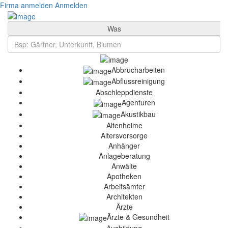
Firma anmelden
Anmelden
Was
Abbrucharbeiten
Abflussreinigung
Abschleppdienste
Agenturen
Akustikbau
Altenheime
Altersvorsorge
Anhänger
Anlageberatung
Anwälte
Apotheken
Arbeitsämter
Architekten
Ärzte
Ärzte & Gesundheit