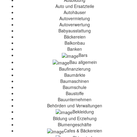
Ausbildung
Auto und Ersatzteile
Autohäuser
Autovermietung
Autoverwertung
Babyausstattung
Bäckereien
Balkonbau
Banken
Bars
Bau allgemein
Baufinanzierung
Baumärkte
Baumaschinen
Baumschule
Baustoffe
Bauunternehmen
Behörden und Verwaltungen
Bekleidung
Bildung und Erziehung
Blumengeschäfte
Cafes & Bäckereien