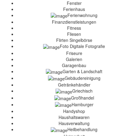
Fenster
Ferienhaus
Ferienwohnung
Finanzdienstleistungen
Fitness
Fliesen
Flirten Singelbörse
Foto Digitale Fotografie
Friseure
Galerien
Garagenbau
Garten & Landschaft
Gebäudereinigung
Getränkehändler
Griechisch
Großhandel
Hamburger
Handyshop
Haushaltswaren
Hausverwaltung
Heilbehandlung