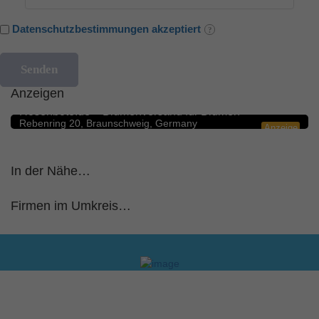
Datenschutzbestimmungen akzeptiert
Anzeigen
Blumengeschäfte
5.0
Rosenbote.de – Blumenversand für Blumen
Rebenring 20, Braunschweig, Germany
Anzeige
In der Nähe…
Firmen im Umkreis…