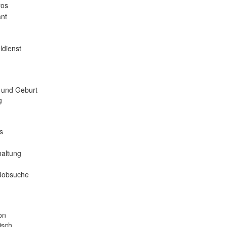
ros
nt
ldienst
 und Geburt
g
s
haltung
 Jobsuche
on
isch