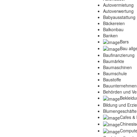
Autovermietung
Autoverwertung
Babyausstattung
Bäckereien
Balkonbau
Banken
Bars
Bau allg
Baufinanzierung
Baumärkte
Baumaschinen
Baumschule
Baustoffe
Bauunternehmen
Behörden und Ve
Bekleidu
Bildung und Erzi
Blumengeschäfte
Cafes & 
Chinesis
Compute