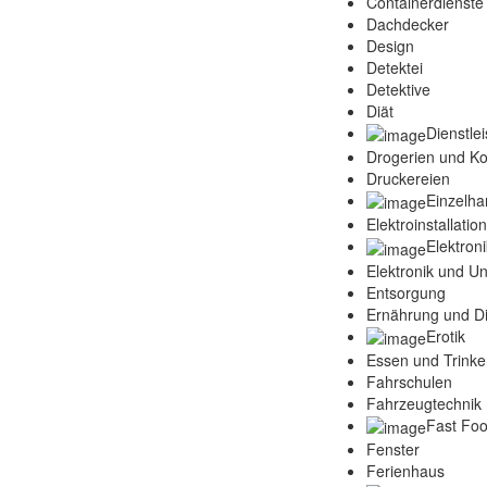
Containerdienste
Dachdecker
Design
Detektei
Detektive
Diät
Dienstle
Drogerien und K
Druckereien
Einzelha
Elektroinstallatio
Elektroni
Elektronik und Un
Entsorgung
Ernährung und Di
Erotik
Essen und Trink
Fahrschulen
Fahrzeugtechnik 
Fast Fo
Fenster
Ferienhaus