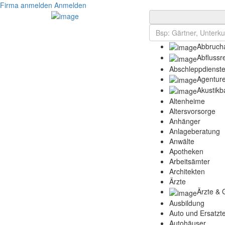
Firma anmelden
Anmelden
Abbrucha
Abflussr
Abschleppdienst
Agentur
Akustikb
Altenheime
Altersvorsorge
Anhänger
Anlageberatung
Anwälte
Apotheken
Arbeitsämter
Architekten
Ärzte
Ärzte & 
Ausbildung
Auto und Ersatzte
Autohäuser