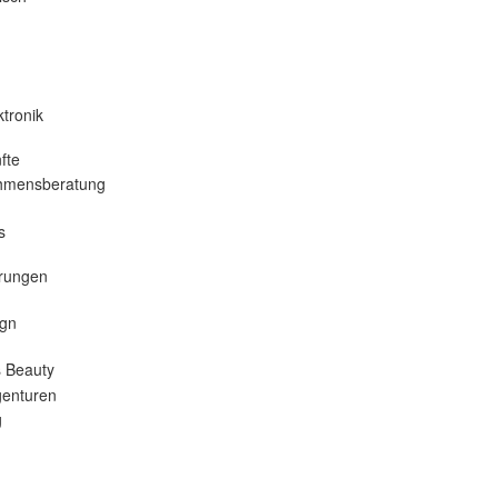
tronik
fte
hmensberatung
s
erungen
gn
 Beauty
enturen
g