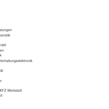
istungen
osmetik
ndel
nen
k
terhaltungselektronik
ät
en
KFZ Werkstatt
od