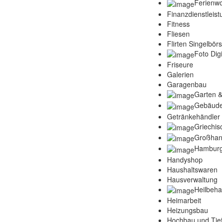
Ferienw
Finanzdienstleis
Fitness
Fliesen
Flirten Singelbör
Foto Digi
Friseure
Galerien
Garagenbau
Garten &
Gebäude
Getränkehändler
Griechis
Großhan
Hamburg
Handyshop
Haushaltswaren
Hausverwaltung
Heilbeh
Heimarbeit
Heizungsbau
Hochbau und Tie