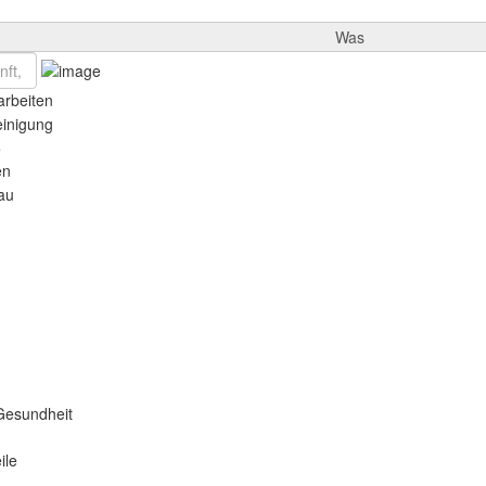
Was
rbeiten
einigung
e
en
au
Gesundheit
ile