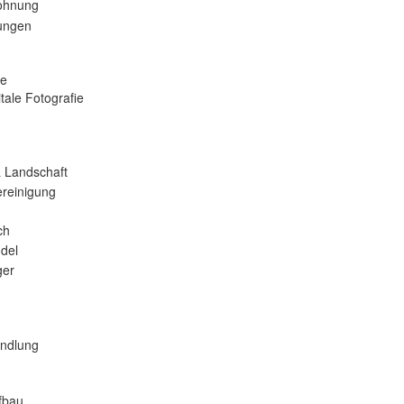
ohnung
tungen
se
tale Fotografie
 Landschaft
reinigung
ch
del
er
andlung
fbau