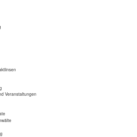
g
ktlinsen
g
nd Veranstaltungen
ate
nwälte
ng