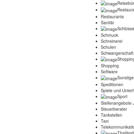
Reisebü
Restaura
Restaurants
Sanitär
Schlüsse
Schmuck
Schreinerei
Schulen
Schwangerschaft
Shoppin
Shopping
Software
Sonstige
Speditionen
Spiele und Unter
Sport
Stellenangebote
Steuerberater
Tankstellen
Taxi
Telekommunikati
Thailänd