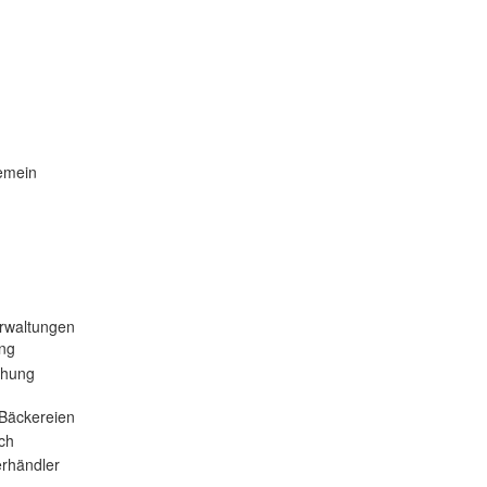
emein
rwaltungen
ng
ehung
Bäckereien
ch
rhändler