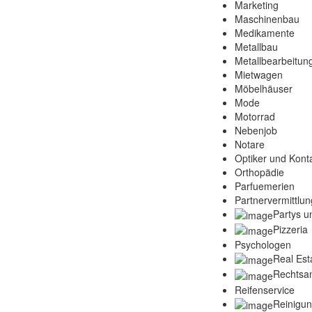
Marketing
Maschinenbau
Medikamente
Metallbau
Metallbearbeitun
Mietwagen
Möbelhäuser
Mode
Motorrad
Nebenjob
Notare
Optiker und Konta
Orthopädie
Parfuemerien
Partnervermittlun
Partys u
Pizzeria
Psychologen
Real Est
Rechtsa
Reifenservice
Reinigu