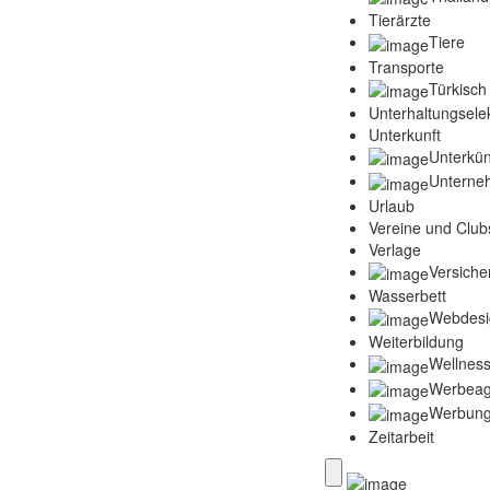
Tierärzte
Tiere
Transporte
Türkisch
Unterhaltungselek
Unterkunft
Unterkün
Unterne
Urlaub
Vereine und Club
Verlage
Versich
Wasserbett
Webdesi
Weiterbildung
Wellness
Werbeag
Werbun
Zeitarbeit