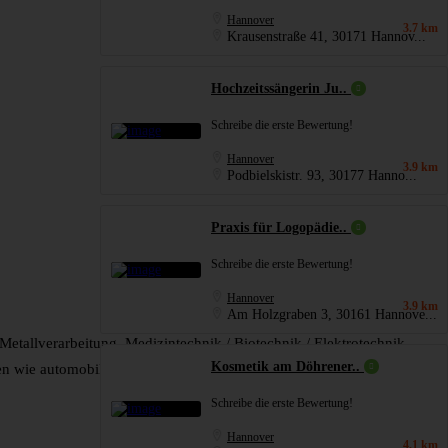
Hannover
3.7 km
Krausenstraße 41, 30171 Hannov...
Hochzeitssängerin Ju..
Schreibe die erste Bewertung!
Hannover
3.9 km
Podbielskistr. 93, 30177 Hanno...
Praxis für Logopädie..
Schreibe die erste Bewertung!
Hannover
3.9 km
Am Holzgraben 3, 30161 Hannove...
Metallverarbeitung, Medizintechnik / Biotechnik / Elektrotechnik,
Kosmetik am Döhrener..
e automobilnahe Dienstleistungen, freie Berufe, Freizeitindustrie,
Schreibe die erste Bewertung!
Hannover
4.1 km