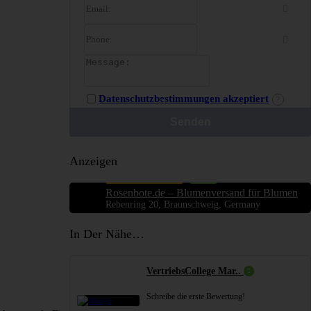
Datenschutzbestimmungen akzeptiert
Anzeigen
Blumengeschäfte
5.0
Rosenbote.de – Blumenversand für Blumen
Rebenring 20, Braunschweig, Germany
In Der Nähe…
VertriebsCollege Mar..
Schreibe die erste Bewertung!