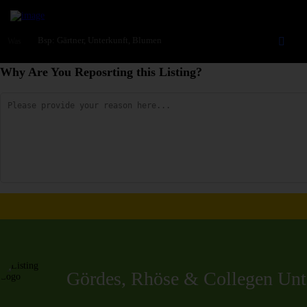
Was
Why Are You Reposrting this Listing?
Gördes, Rhöse & Collegen U