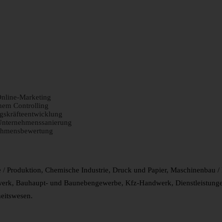
Online-Marketing
nem Controlling
gskräfteentwicklung
Unternehmenssanierung
nehmensbewertung
e / Produktion, Chemische Industrie, Druck und Papier, Maschinenbau / 
rk, Bauhaupt- und Baunebengewerbe, Kfz-Handwerk, Dienstleistungen wi
heitswesen.