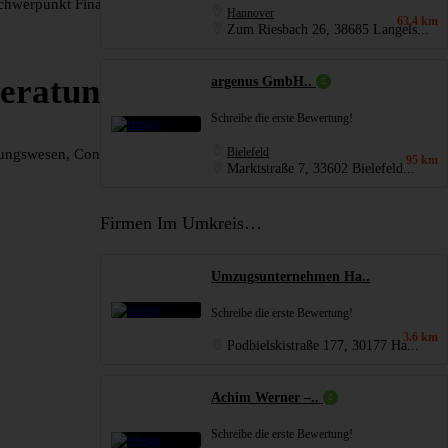
Schwerpunkt Finanz- und Rechnungswesen, Controlling, Finanzierung,
Hannover
63.4 km
Zum Riesbach 26, 38685 Langels...
sberatung GmbH
argenus GmbH..
Schreibe die erste Bewertung!
Bielefeld
ungswesen, Controlling, Finanzierung, Organisation,
95 km
Marktstraße 7, 33602 Bielefeld...
Firmen Im Umkreis…
Umzugsunternehmen Ha..
Schreibe die erste Bewertung!
3.6 km
Podbielskistraße 177, 30177 Ha...
Achim Werner –..
Schreibe die erste Bewertung!