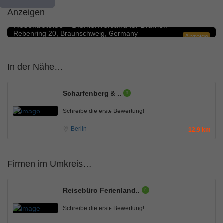
Anzeigen
Blumengeschäfte
5.0
Rosenbote.de – Blumenversand für Blumen
Rebenring 20, Braunschweig, Germany
Anzeige
In der Nähe…
Scharfenberg & ..
Schreibe die erste Bewertung!
Berlin
12.9 km
Firmen im Umkreis…
Reisebüro Ferienland..
Schreibe die erste Bewertung!