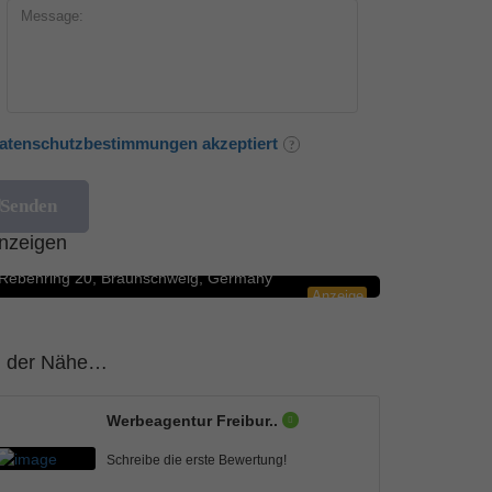
atenschutzbestimmungen akzeptiert
Blumengeschäfte
5.0
nzeigen
Rosenbote.de – Blumenversand für Blumen
Rebenring 20, Braunschweig, Germany
Anzeige
n der Nähe…
Werbeagentur Freibur..
Schreibe die erste Bewertung!