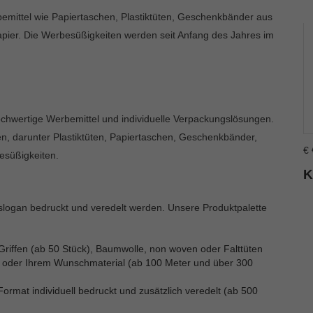
bemittel wie Papiertaschen, Plastiktüten, Geschenkbänder aus
ier. Die Werbesüßigkeiten werden seit Anfang des Jahres im
hochwertige Werbemittel und individuelle Verpackungslösungen.
en, darunter Plastiktüten, Papiertaschen, Geschenkbänder,
€
esüßigkeiten.
K
slogan bedruckt und veredelt werden. Unsere Produktpalette
riffen (ab 50 Stück), Baumwolle, non woven oder Falttüten
 oder Ihrem Wunschmaterial (ab 100 Meter und über 300
rmat individuell bedruckt und zusätzlich veredelt (ab 500