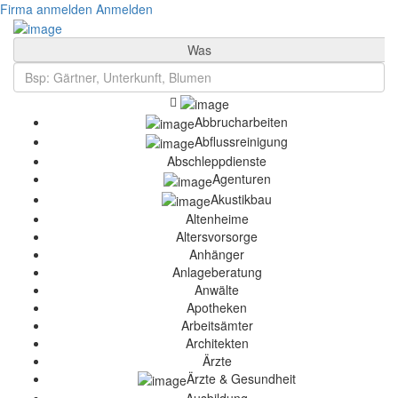
Firma anmelden
Anmelden
Was
Abbrucharbeiten
Abflussreinigung
Abschleppdienste
Agenturen
Akustikbau
Altenheime
Altersvorsorge
Anhänger
Anlageberatung
Anwälte
Apotheken
Arbeitsämter
Architekten
Ärzte
Ärzte & Gesundheit