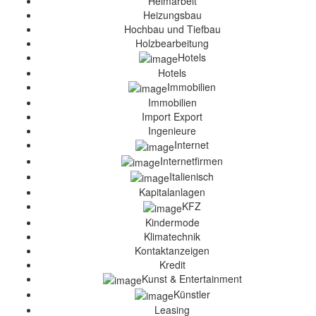
Heimarbeit
Heizungsbau
Hochbau und Tiefbau
Holzbearbeitung
Hotels
Hotels
Immobilien
Immobilien
Import Export
Ingenieure
Internet
Internetfirmen
Italienisch
Kapitalanlagen
KFZ
Kindermode
Klimatechnik
Kontaktanzeigen
Kredit
Kunst & Entertainment
Künstler
Leasing