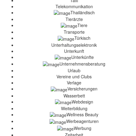
Taxi
Telekommunikation
Thailändisch
Tierärzte
Tiere
Transporte
Türkisch
Unterhaltungselektronik
Unterkunft
Unterkünfte
Unternehmensberatung
Urlaub
Vereine und Clubs
Verlage
Versicherungen
Wasserbett
Webdesign
Weiterbildung
Wellness Beauty
Werbeagenturen
Werbung
Zeitarbeit