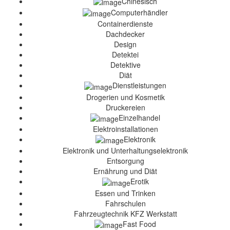
Chinesisch
Computerhändler
Containerdienste
Dachdecker
Design
Detektei
Detektive
Diät
Dienstleistungen
Drogerien und Kosmetik
Druckereien
Einzelhandel
Elektroinstallationen
Elektronik
Elektronik und Unterhaltungselektronik
Entsorgung
Ernährung und Diät
Erotik
Essen und Trinken
Fahrschulen
Fahrzeugtechnik KFZ Werkstatt
Fast Food