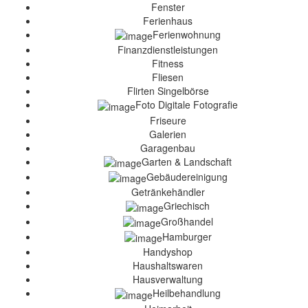
Fenster
Ferienhaus
Ferienwohnung
Finanzdienstleistungen
Fitness
Fliesen
Flirten Singelbörse
Foto Digitale Fotografie
Friseure
Galerien
Garagenbau
Garten & Landschaft
Gebäudereinigung
Getränkehändler
Griechisch
Großhandel
Hamburger
Handyshop
Haushaltswaren
Hausverwaltung
Heilbehandlung