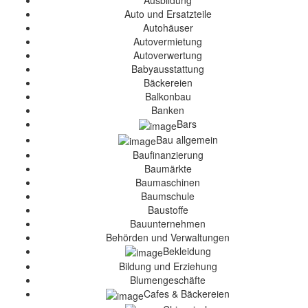
Ausbildung
Auto und Ersatzteile
Autohäuser
Autovermietung
Autoverwertung
Babyausstattung
Bäckereien
Balkonbau
Banken
Bars
Bau allgemein
Baufinanzierung
Baumärkte
Baumaschinen
Baumschule
Baustoffe
Bauunternehmen
Behörden und Verwaltungen
Bekleidung
Bildung und Erziehung
Blumengeschäfte
Cafes & Bäckereien