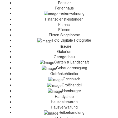
Fenster
Ferienhaus
Ferienwohnung
Finanzdienstleistungen
Fitness
Fliesen
Flirten Singelbörse
Foto Digitale Fotografie
Friseure
Galerien
Garagenbau
Garten & Landschaft
Gebäudereinigung
Getränkehändler
Griechisch
Großhandel
Hamburger
Handyshop
Haushaltswaren
Hausverwaltung
Heilbehandlung