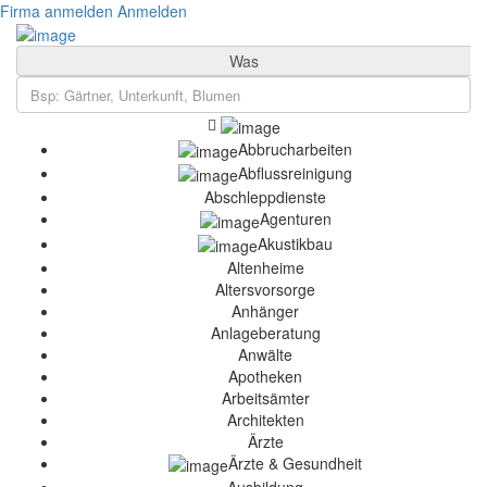
Firma anmelden
Anmelden
Was
Abbrucharbeiten
Abflussreinigung
Abschleppdienste
Agenturen
Akustikbau
Altenheime
Altersvorsorge
Anhänger
Anlageberatung
Anwälte
Apotheken
Arbeitsämter
Architekten
Ärzte
Ärzte & Gesundheit