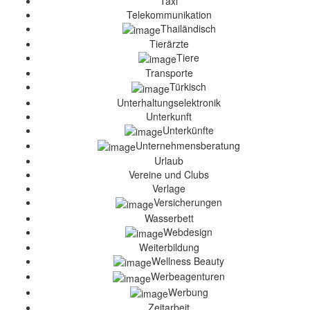
Taxi
Telekommunikation
Thailändisch
Tierärzte
Tiere
Transporte
Türkisch
Unterhaltungselektronik
Unterkunft
Unterkünfte
Unternehmensberatung
Urlaub
Vereine und Clubs
Verlage
Versicherungen
Wasserbett
Webdesign
Weiterbildung
Wellness Beauty
Werbeagenturen
Werbung
Zeitarbeit