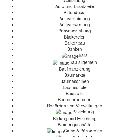
Ausbildung
Auto und Ersatzteile
Autohäuser
Autovermietung
Autoverwertung
Babyausstattung
Bäckereien
Balkonbau
Banken
Bars
Bau allgemein
Baufinanzierung
Baumärkte
Baumaschinen
Baumschule
Baustoffe
Bauunternehmen
Behörden und Verwaltungen
Bekleidung
Bildung und Erziehung
Blumengeschäfte
Cafes & Bäckereien