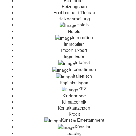
Heimarbeit
Heizungsbau
Hochbau und Tiefbau
Holzbearbeitung
Hotels
Hotels
Immobilien
Immobilien
Import Export
Ingenieure
Internet
Internetfirmen
Italienisch
Kapitalanlagen
KFZ
Kindermode
Klimatechnik
Kontaktanzeigen
Kredit
Kunst & Entertainment
Künstler
Leasing