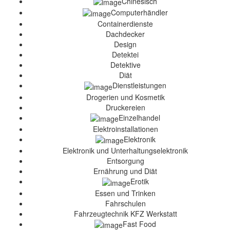
Chinesisch
Computerhändler
Containerdienste
Dachdecker
Design
Detektei
Detektive
Diät
Dienstleistungen
Drogerien und Kosmetik
Druckereien
Einzelhandel
Elektroinstallationen
Elektronik
Elektronik und Unterhaltungselektronik
Entsorgung
Ernährung und Diät
Erotik
Essen und Trinken
Fahrschulen
Fahrzeugtechnik KFZ Werkstatt
Fast Food