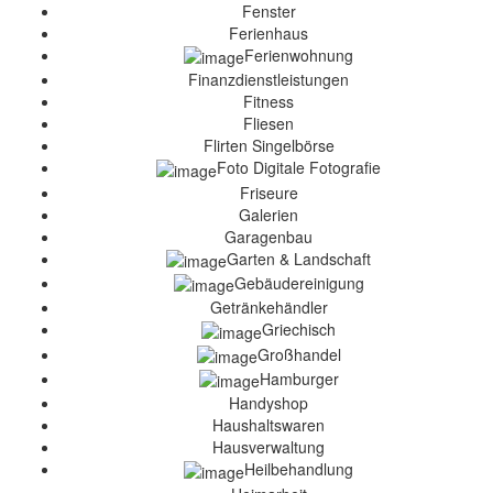
Fenster
Ferienhaus
Ferienwohnung
Finanzdienstleistungen
Fitness
Fliesen
Flirten Singelbörse
Foto Digitale Fotografie
Friseure
Galerien
Garagenbau
Garten & Landschaft
Gebäudereinigung
Getränkehändler
Griechisch
Großhandel
Hamburger
Handyshop
Haushaltswaren
Hausverwaltung
Heilbehandlung