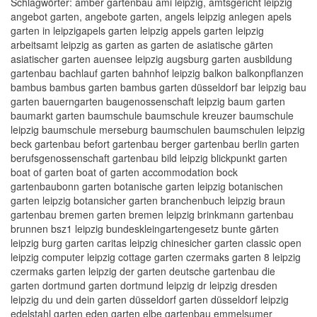
Schlagwörter: amber gartenbau ami leipzig, amtsgericht leipzig
angebot garten, angebote garten, angels leipzig anlegen apels
garten in leipzigapels garten leipzig appels garten leipzig
arbeitsamt leipzig as garten as garten de asiatische gärten
asiatischer garten auensee leipzig augsburg garten ausbildung
gartenbau bachlauf garten bahnhof leipzig balkon balkonpflanzen
bambus bambus garten bambus garten düsseldorf bar leipzig bau
garten bauerngarten baugenossenschaft leipzig baum garten
baumarkt garten baumschule baumschule kreuzer baumschule
leipzig baumschule merseburg baumschulen baumschulen leipzig
beck gartenbau befort gartenbau berger gartenbau berlin garten
berufsgenossenschaft gartenbau bild leipzig blickpunkt garten
boat of garten boat of garten accommodation bock
gartenbaubonn garten botanische garten leipzig botanischen
garten leipzig botansicher garten branchenbuch leipzig braun
gartenbau bremen garten bremen leipzig brinkmann gartenbau
brunnen bsz1 leipzig bundeskleingartengesetz bunte gärten
leipzig burg garten caritas leipzig chinesicher garten classic open
leipzig computer leipzig cottage garten czermaks garten 8 leipzig
czermaks garten leipzig der garten deutsche gartenbau die
garten dortmund garten dortmund leipzig dr leipzig dresden
leipzig du und dein garten düsseldorf garten düsseldorf leipzig
edelstahl garten eden garten elbe gartenbau emmelsumer