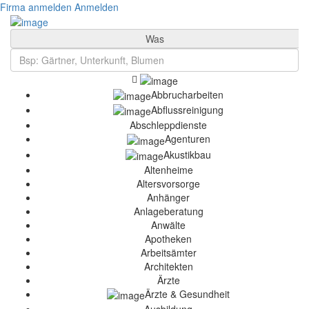
Firma anmelden
Anmelden
Was
Abbrucharbeiten
Abflussreinigung
Abschleppdienste
Agenturen
Akustikbau
Altenheime
Altersvorsorge
Anhänger
Anlageberatung
Anwälte
Apotheken
Arbeitsämter
Architekten
Ärzte
Ärzte & Gesundheit