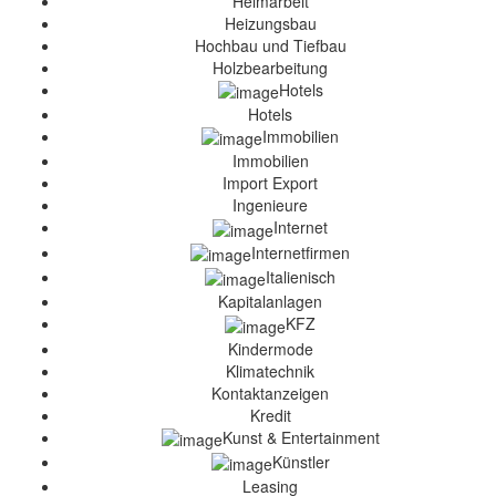
Heimarbeit
Heizungsbau
Hochbau und Tiefbau
Holzbearbeitung
Hotels
Hotels
Immobilien
Immobilien
Import Export
Ingenieure
Internet
Internetfirmen
Italienisch
Kapitalanlagen
KFZ
Kindermode
Klimatechnik
Kontaktanzeigen
Kredit
Kunst & Entertainment
Künstler
Leasing