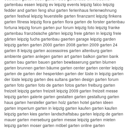
gartenbau essen leipzig ev leipzig events leipzig falco leipzig
fedder and garten feng shui garten ferienhaus ferienwohnung
garten festival leipzig feuerstelle garten finanzamt leipzig finkens
garten fitness leipzig flora garten flora garten de forster gartenbau
fortuna leipzig forum garten pur forum leipzig foto leipzig franke
gartenbau französische gärten leipzig freie gärten in leipzig freie
gärten leipzig fuchs gartenbau gaerten garage leipzig garden
leipzig garten garten 2000 garten 2008 garten 2009 garten 24
garten 8 leipzig garten accessoires garten altenburg garten
ambiente garten anlegen garten art garten balkon garten bank
garten bau garten bauen garten bewässerung garten blumen
garten brunnen garten bäume garten center garten center leipzig
garten de garten der hesperiden garten der lüste in leipzig garten
der lüste leipzig garten des sultans garten design garten forum
garten foto garten foto de garten fotos garten freiburg garten
freizeit leipzig garten freizeit leipzig 2009 garten freizeit messe
leipzig garten galerie garten gestalten garten gestaltung garten
haus garten hersteller garten holz garten hotel garten ideen
garten imperium garten in leipzig garten kaufen garten kaufen
leipzig garten kies garten landschaftsbau garten leipzig de garten
mauer garten merseburg garten messe leipzig garten mieten
leipzig garten moser garten möbel garten online garten