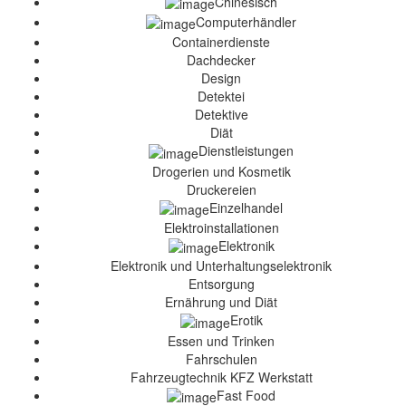
Chinesisch
Computerhändler
Containerdienste
Dachdecker
Design
Detektei
Detektive
Diät
Dienstleistungen
Drogerien und Kosmetik
Druckereien
Einzelhandel
Elektroinstallationen
Elektronik
Elektronik und Unterhaltungselektronik
Entsorgung
Ernährung und Diät
Erotik
Essen und Trinken
Fahrschulen
Fahrzeugtechnik KFZ Werkstatt
Fast Food