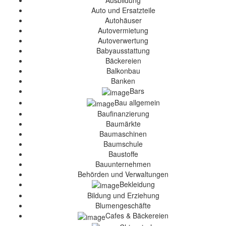
Ausbildung
Auto und Ersatzteile
Autohäuser
Autovermietung
Autoverwertung
Babyausstattung
Bäckereien
Balkonbau
Banken
Bars
Bau allgemein
Baufinanzierung
Baumärkte
Baumaschinen
Baumschule
Baustoffe
Bauunternehmen
Behörden und Verwaltungen
Bekleidung
Bildung und Erziehung
Blumengeschäfte
Cafes & Bäckereien