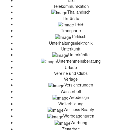
Taxi
Telekommunikation
Thailändisch
Tierärzte
Tiere
Transporte
Türkisch
Unterhaltungselektronik
Unterkunft
Unterkünfte
Unternehmensberatung
Urlaub
Vereine und Clubs
Verlage
Versicherungen
Wasserbett
Webdesign
Weiterbildung
Wellness Beauty
Werbeagenturen
Werbung
Zeitarbeit