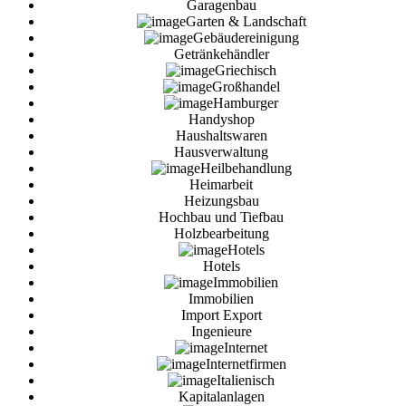
Garagenbau
Garten & Landschaft
Gebäudereinigung
Getränkehändler
Griechisch
Großhandel
Hamburger
Handyshop
Haushaltswaren
Hausverwaltung
Heilbehandlung
Heimarbeit
Heizungsbau
Hochbau und Tiefbau
Holzbearbeitung
Hotels
Hotels
Immobilien
Immobilien
Import Export
Ingenieure
Internet
Internetfirmen
Italienisch
Kapitalanlagen