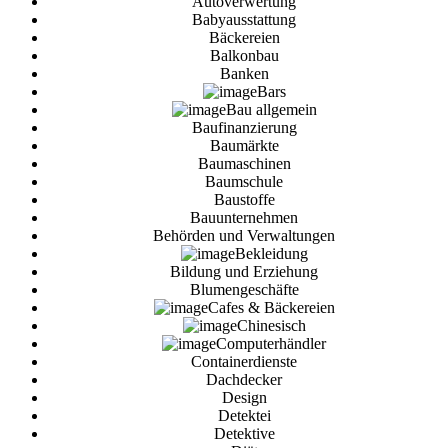
Autoverwertung
Babyausstattung
Bäckereien
Balkonbau
Banken
Bars
Bau allgemein
Baufinanzierung
Baumärkte
Baumaschinen
Baumschule
Baustoffe
Bauunternehmen
Behörden und Verwaltungen
Bekleidung
Bildung und Erziehung
Blumengeschäfte
Cafes & Bäckereien
Chinesisch
Computerhändler
Containerdienste
Dachdecker
Design
Detektei
Detektive