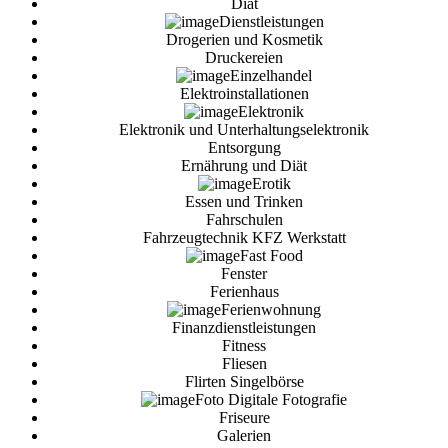
Diät
Dienstleistungen
Drogerien und Kosmetik
Druckereien
Einzelhandel
Elektroinstallationen
Elektronik
Elektronik und Unterhaltungselektronik
Entsorgung
Ernährung und Diät
Erotik
Essen und Trinken
Fahrschulen
Fahrzeugtechnik KFZ Werkstatt
Fast Food
Fenster
Ferienhaus
Ferienwohnung
Finanzdienstleistungen
Fitness
Fliesen
Flirten Singelbörse
Foto Digitale Fotografie
Friseure
Galerien