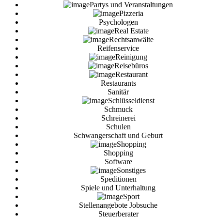
Partys und Veranstaltungen
Pizzeria
Psychologen
Real Estate
Rechtsanwälte
Reifenservice
Reinigung
Reisebüros
Restaurant
Restaurants
Sanitär
Schlüsseldienst
Schmuck
Schreinerei
Schulen
Schwangerschaft und Geburt
Shopping
Shopping
Software
Sonstiges
Speditionen
Spiele und Unterhaltung
Sport
Stellenangebote Jobsuche
Steuerberater