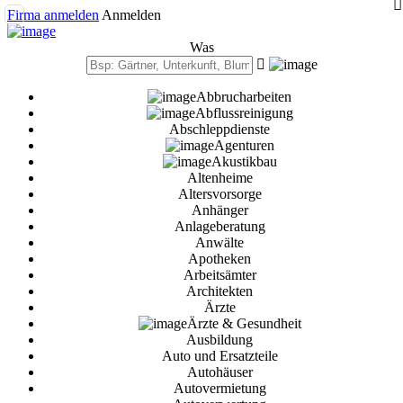
Firma anmelden
Anmelden
Was
Abbrucharbeiten
Abflussreinigung
Abschleppdienste
Agenturen
Akustikbau
Altenheime
Altersvorsorge
Anhänger
Anlageberatung
Anwälte
Apotheken
Arbeitsämter
Architekten
Ärzte
Ärzte & Gesundheit
Ausbildung
Auto und Ersatzteile
Autohäuser
Autovermietung