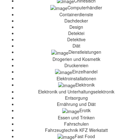
Chinesisch
Computerhändler
Containerdienste
Dachdecker
Design
Detektei
Detektive
Diät
Dienstleistungen
Drogerien und Kosmetik
Druckereien
Einzelhandel
Elektroinstallationen
Elektronik
Elektronik und Unterhaltungselektronik
Entsorgung
Ernährung und Diät
Erotik
Essen und Trinken
Fahrschulen
Fahrzeugtechnik KFZ Werkstatt
Fast Food