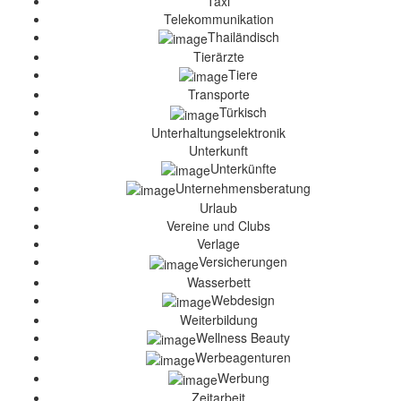
Taxi
Telekommunikation
Thailändisch
Tierärzte
Tiere
Transporte
Türkisch
Unterhaltungselektronik
Unterkunft
Unterkünfte
Unternehmensberatung
Urlaub
Vereine und Clubs
Verlage
Versicherungen
Wasserbett
Webdesign
Weiterbildung
Wellness Beauty
Werbeagenturen
Werbung
Zeitarbeit