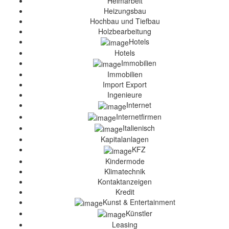
Heimarbeit
Heizungsbau
Hochbau und Tiefbau
Holzbearbeitung
Hotels
Hotels
Immobilien
Immobilien
Import Export
Ingenieure
Internet
Internetfirmen
Italienisch
Kapitalanlagen
KFZ
Kindermode
Klimatechnik
Kontaktanzeigen
Kredit
Kunst & Entertainment
Künstler
Leasing