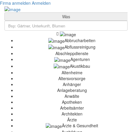
Firma anmelden
Anmelden
Was
Abbrucharbeiten
Abflussreinigung
Abschleppdienste
Agenturen
Akustikbau
Altenheime
Altersvorsorge
Anhänger
Anlageberatung
Anwälte
Apotheken
Arbeitsämter
Architekten
Ärzte
Ärzte & Gesundheit