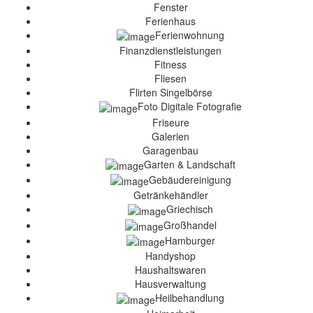
Fenster
Ferienhaus
Ferienwohnung
Finanzdienstleistungen
Fitness
Fliesen
Flirten Singelbörse
Foto Digitale Fotografie
Friseure
Galerien
Garagenbau
Garten & Landschaft
Gebäudereinigung
Getränkehändler
Griechisch
Großhandel
Hamburger
Handyshop
Haushaltswaren
Hausverwaltung
Heilbehandlung