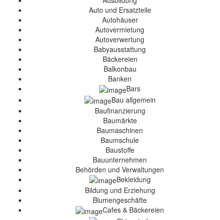
Ausbildung
Auto und Ersatzteile
Autohäuser
Autovermietung
Autoverwertung
Babyausstattung
Bäckereien
Balkonbau
Banken
Bars
Bau allgemein
Baufinanzierung
Baumärkte
Baumaschinen
Baumschule
Baustoffe
Bauunternehmen
Behörden und Verwaltungen
Bekleidung
Bildung und Erziehung
Blumengeschäfte
Cafes & Bäckereien