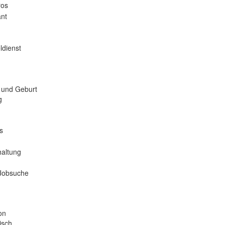
ros
nt
ldienst
 und Geburt
g
s
haltung
 Jobsuche
on
isch