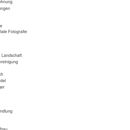
ohnung
tungen
se
tale Fotografie
 Landschaft
reinigung
ch
del
er
andlung
fbau