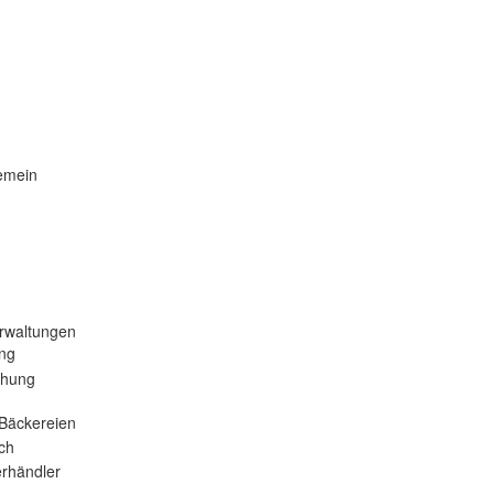
emein
rwaltungen
ng
ehung
Bäckereien
ch
rhändler