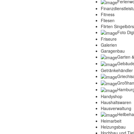
Ferienw
Finanzdienstleis
Fitness
Fliesen
Flirten Singelbör
Foto Digi
Friseure
Galerien
Garagenbau
Garten &
Gebäude
Getränkehändler
Griechis
Großhan
Hamburg
Handyshop
Haushaltswaren
Hausverwaltung
Heilbeh
Heimarbeit
Heizungsbau
Hochbau und Tie