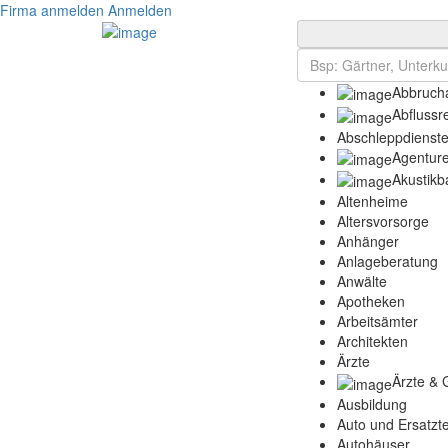
Firma anmelden
Anmelden
Abbrucha
Abflussr
Abschleppdienst
Agentur
Akustikb
Altenheime
Altersvorsorge
Anhänger
Anlageberatung
Anwälte
Apotheken
Arbeitsämter
Architekten
Ärzte
Ärzte & 
Ausbildung
Auto und Ersatzte
Autohäuser