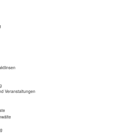
g
ktlinsen
g
nd Veranstaltungen
ate
nwälte
ng