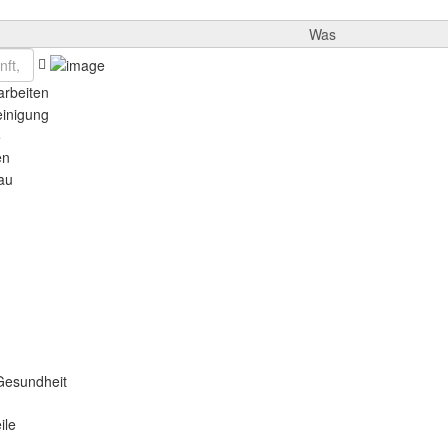
Was
rbeiten
einigung
e
en
au
Gesundheit
ile