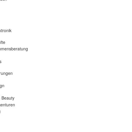
tronik
fte
hmensberatung
s
erungen
gn
 Beauty
enturen
g