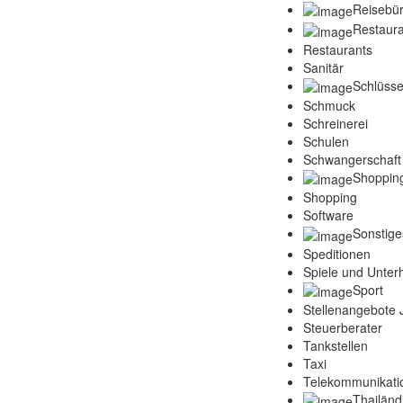
Reisebü
Restaura
Restaurants
Sanitär
Schlüsse
Schmuck
Schreinerei
Schulen
Schwangerschaft
Shoppin
Shopping
Software
Sonstige
Speditionen
Spiele und Unter
Sport
Stellenangebote
Steuerberater
Tankstellen
Taxi
Telekommunikati
Thailänd