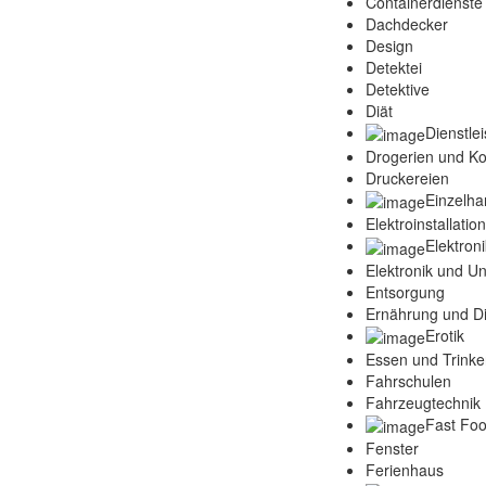
Containerdienste
Dachdecker
Design
Detektei
Detektive
Diät
Dienstle
Drogerien und K
Druckereien
Einzelha
Elektroinstallatio
Elektroni
Elektronik und Un
Entsorgung
Ernährung und Di
Erotik
Essen und Trink
Fahrschulen
Fahrzeugtechnik 
Fast Fo
Fenster
Ferienhaus