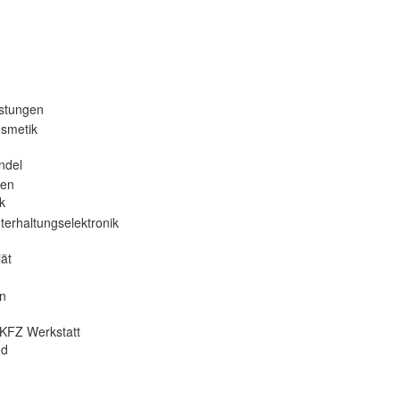
istungen
osmetik
ndel
nen
k
terhaltungselektronik
ät
en
KFZ Werkstatt
od