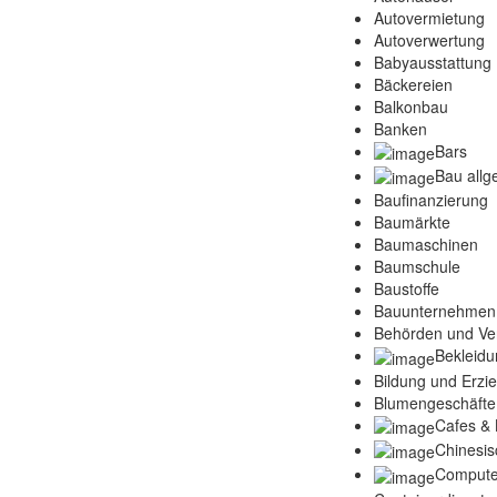
Autovermietung
Autoverwertung
Babyausstattung
Bäckereien
Balkonbau
Banken
Bars
Bau allg
Baufinanzierung
Baumärkte
Baumaschinen
Baumschule
Baustoffe
Bauunternehmen
Behörden und Ve
Bekleidu
Bildung und Erzi
Blumengeschäfte
Cafes & 
Chinesis
Compute