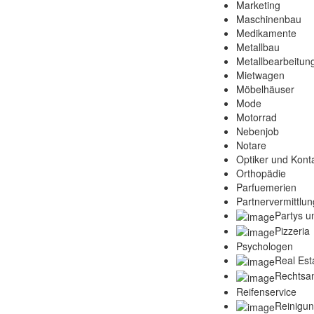
Marketing
Maschinenbau
Medikamente
Metallbau
Metallbearbeitun
Mietwagen
Möbelhäuser
Mode
Motorrad
Nebenjob
Notare
Optiker und Konta
Orthopädie
Parfuemerien
Partnervermittlun
Partys u
Pizzeria
Psychologen
Real Est
Rechtsa
Reifenservice
Reinigu