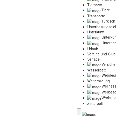
Tierärzte
Tiere
Transporte
Türkisch
Unterhaltungselek
Unterkunft
Unterkün
Unterne
Urlaub
Vereine und Club
Verlage
Versich
Wasserbett
Webdesi
Weiterbildung
Wellness
Werbeag
Werbun
Zeitarbeit