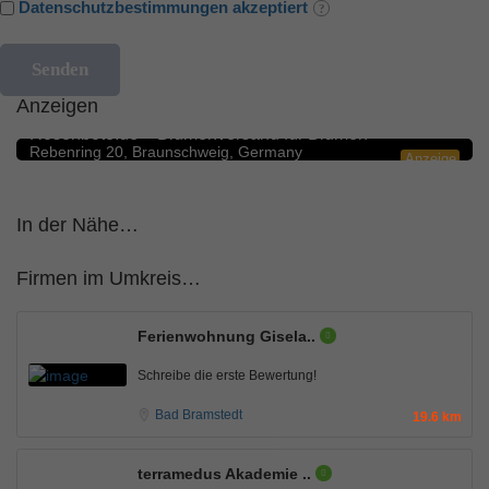
Datenschutzbestimmungen akzeptiert
Anzeigen
Blumengeschäfte
5.0
Rosenbote.de – Blumenversand für Blumen
Rebenring 20, Braunschweig, Germany
Anzeige
In der Nähe…
Firmen im Umkreis…
Ferienwohnung Gisela..
Schreibe die erste Bewertung!
Bad Bramstedt
19.6 km
terramedus Akademie ..