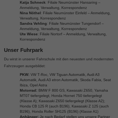
Katja Schneck
: Filiale Neumünster Hansaring –
Anmeldung, Verwaltung, Korrespondenz
Nina Nöthel
: Filiale Neumünster Einfeld – Anmeldung,
Verwaltung, Korrespondenz
Sandra Vehling
: Filiale Neumünster Tungendorf –
Anmeldung, Verwaltung, Korrespondenz
Ute Wiese
: Filiale Nortorf – Anmeldung, Verwaltung,
Korrespondenz
Unser Fuhrpark
Du wirst in unserer Fahrschule mit den neuesten und modernsten
Fahrzeugen ausgebildet:
PKW:
VW T-Roc, VW Tiguan Automatik, Audi A3
Automatik, Audi A3 etron Automatik, Skoda Fabia, Seat
Ibiza, Opel Astra
Motorrad:
BMW F 800 GS, Kawasaki Z650, Yamaha
MT07 tiefergelegt, Honda Hornet 750 tiefergelegt
(Klasse A); Kawasaki Z650 tiefergelegt (Klasse A2);
Honda CB 125 R (auch B196), Kawasaki Z 125 (auch
B196), Honda Roller SH125 (B196) (Klasse A1)
Anhänger:
Je nach Bedarf stellen uns unsere Partner