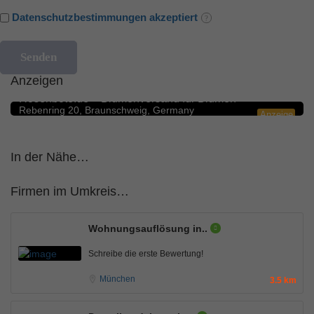
Datenschutzbestimmungen akzeptiert
Anzeigen
Blumengeschäfte
5.0
Rosenbote.de – Blumenversand für Blumen
Rebenring 20, Braunschweig, Germany
Anzeige
In der Nähe…
Firmen im Umkreis…
Wohnungsauflösung in..
Schreibe die erste Bewertung!
München
3.5 km