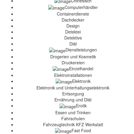
Chinesisch
Computerhändler
Containerdienste
Dachdecker
Design
Detektei
Detektive
Diät
Dienstleistungen
Drogerien und Kosmetik
Druckereien
Einzelhandel
Elektroinstallationen
Elektronik
Elektronik und Unterhaltungselektronik
Entsorgung
Ernährung und Diät
Erotik
Essen und Trinken
Fahrschulen
Fahrzeugtechnik KFZ Werkstatt
Fast Food