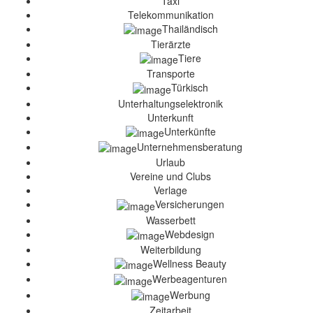
Taxi
Telekommunikation
Thailändisch
Tierärzte
Tiere
Transporte
Türkisch
Unterhaltungselektronik
Unterkunft
Unterkünfte
Unternehmensberatung
Urlaub
Vereine und Clubs
Verlage
Versicherungen
Wasserbett
Webdesign
Weiterbildung
Wellness Beauty
Werbeagenturen
Werbung
Zeitarbeit