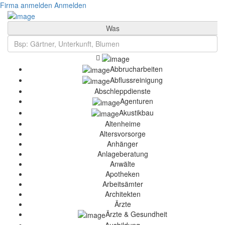
Firma anmelden
Anmelden
Was
Abbrucharbeiten
Abflussreinigung
Abschleppdienste
Agenturen
Akustikbau
Altenheime
Altersvorsorge
Anhänger
Anlageberatung
Anwälte
Apotheken
Arbeitsämter
Architekten
Ärzte
Ärzte & Gesundheit