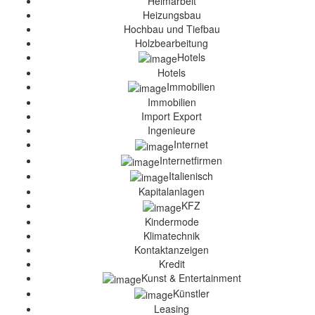
Heimarbeit
Heizungsbau
Hochbau und Tiefbau
Holzbearbeitung
Hotels
Hotels
Immobilien
Immobilien
Import Export
Ingenieure
Internet
Internetfirmen
Italienisch
Kapitalanlagen
KFZ
Kindermode
Klimatechnik
Kontaktanzeigen
Kredit
Kunst & Entertainment
Künstler
Leasing