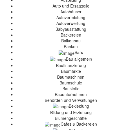
Ausbildung
Auto und Ersatzteile
Autohäuser
Autovermietung
Autoverwertung
Babyausstattung
Bäckereien
Balkonbau
Banken
Bars
Bau allgemein
Baufinanzierung
Baumärkte
Baumaschinen
Baumschule
Baustoffe
Bauunternehmen
Behörden und Verwaltungen
Bekleidung
Bildung und Erziehung
Blumengeschäfte
Cafes & Bäckereien