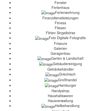
Fenster
Ferienhaus
Ferienwohnung
Finanzdienstleistungen
Fitness
Fliesen
Flirten Singelbörse
Foto Digitale Fotografie
Friseure
Galerien
Garagenbau
Garten & Landschaft
Gebäudereinigung
Getränkehändler
Griechisch
Großhandel
Hamburger
Handyshop
Haushaltswaren
Hausverwaltung
Heilbehandlung