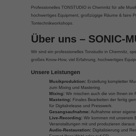
Professionelles TONSTUDIO in Chemnitz für alle Musik
hochwertiges Equipment, großzügige Räume & faire Pre
Tontechnikworkshops.
Über uns – SONIC-M
Wir sind ein professionelles Tonstudio in Chemnitz, spez
großes Know-How, viel Erfahrung, hochwertiges Equip
Unsere Leistungen
Musikproduktion:
Erstellung kompletter Mu
zum Mixing und Mastering.
Mixing:
Wir mischen auch die von Ihnen i
Mastering:
Finales Bearbeiten der fertig ge
für Digitalrelease und Presswerk.
Gesangsaufnahme:
Aufnahme einer eigene
Live-Recording:
Wir kommen mit unserem Eq
Veranstaltungen mit und produzieren daraus 
Audio-Restauration:
Digitalisierung und Res
Format Ihrer Wahl oder auf CD.