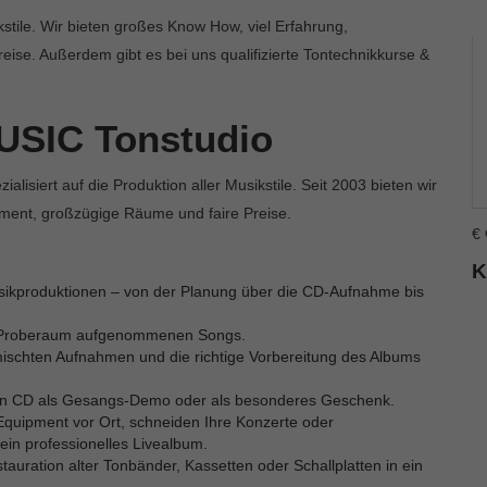
stile. Wir bieten großes Know How, viel Erfahrung,
ise. Außerdem gibt es bei uns qualifizierte Tontechnikkurse &
USIC Tonstudio
ialisiert auf die Produktion aller Musikstile. Seit 2003 bieten wir
ment, großzügige Räume und faire Preise.
€
K
sikproduktionen – von der Planung über die CD-Aufnahme bis
m Proberaum aufgenommenen Songs.
mischten Aufnahmen und die richtige Vorbereitung des Albums
n CD als Gesangs-Demo oder als besonderes Geschenk.
uipment vor Ort, schneiden Ihre Konzerte oder
ein professionelles Livealbum.
tauration alter Tonbänder, Kassetten oder Schallplatten in ein