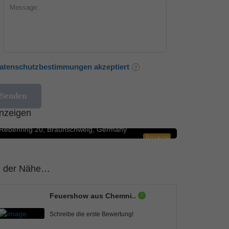
atenschutzbestimmungen akzeptiert
Blumengeschäfte
5.0
nzeigen
Rosenbote.de – Blumenversand für Blumen
Rebenring 20, Braunschweig, Germany
Anzeige
n der Nähe…
Feuershow aus Chemni..
Schreibe die erste Bewertung!