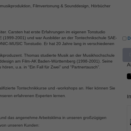
usikproduktion, Filmvertonung & Sounddesign, Hörbücher
ter. Carsten hat erste Erfahrungen im eigenen Tonstudio
E (1999-2001) und war Ausbilder an der Tontechnikschule SAE-
D
 SONIC-MUSIC Tonstudio. Er hat 20 Jahre lang in verschiedenen
kproduzent. Thomas studierte Musik an der Musikhochschule
ddesign am Film-AK Baden-Württemberg (1998-2001). Seine
A
 hören, u.a. in “Ein Fall für Zwei” und “Partnertausch”.
alifizierte Tontechnikkurse und -workshops an. Hier können Sie
unseren erfahrenen Experten lernen.
I
 und das angenehme Arbeitsklima in unseren großzügigen
e von unseren Kunden: