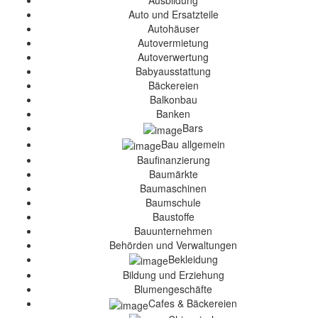
Ausbildung
Auto und Ersatzteile
Autohäuser
Autovermietung
Autoverwertung
Babyausstattung
Bäckereien
Balkonbau
Banken
Bars
Bau allgemein
Baufinanzierung
Baumärkte
Baumaschinen
Baumschule
Baustoffe
Bauunternehmen
Behörden und Verwaltungen
Bekleidung
Bildung und Erziehung
Blumengeschäfte
Cafes & Bäckereien