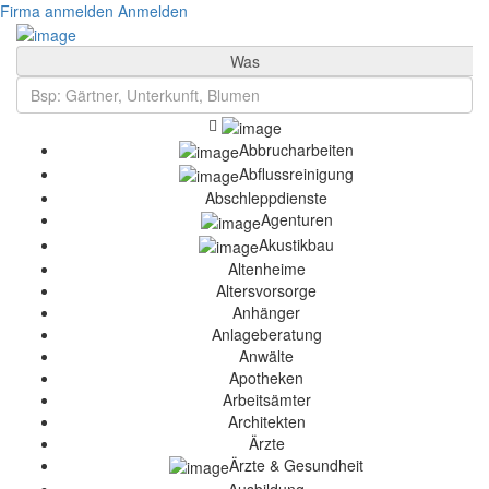
Firma anmelden
Anmelden
Was
Abbrucharbeiten
Abflussreinigung
Abschleppdienste
Agenturen
Akustikbau
Altenheime
Altersvorsorge
Anhänger
Anlageberatung
Anwälte
Apotheken
Arbeitsämter
Architekten
Ärzte
Ärzte & Gesundheit