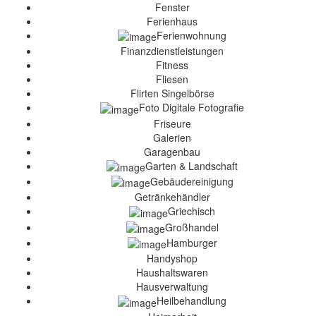
Fenster
Ferienhaus
Ferienwohnung
Finanzdienstleistungen
Fitness
Fliesen
Flirten Singelbörse
Foto Digitale Fotografie
Friseure
Galerien
Garagenbau
Garten & Landschaft
Gebäudereinigung
Getränkehändler
Griechisch
Großhandel
Hamburger
Handyshop
Haushaltswaren
Hausverwaltung
Heilbehandlung