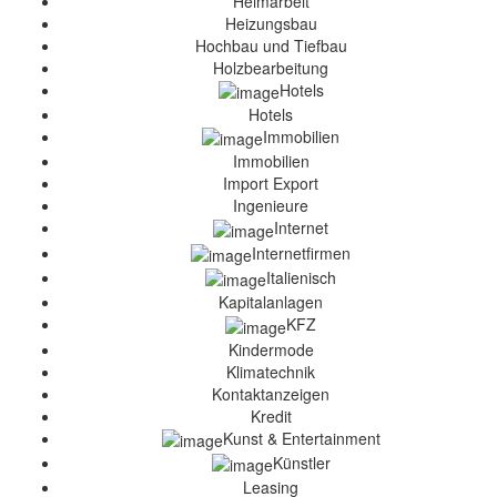
Heimarbeit
Heizungsbau
Hochbau und Tiefbau
Holzbearbeitung
Hotels
Hotels
Immobilien
Immobilien
Import Export
Ingenieure
Internet
Internetfirmen
Italienisch
Kapitalanlagen
KFZ
Kindermode
Klimatechnik
Kontaktanzeigen
Kredit
Kunst & Entertainment
Künstler
Leasing