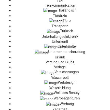
Taxi
Telekommunikation
Thailändisch
Tierärzte
Tiere
Transporte
Türkisch
Unterhaltungselektronik
Unterkunft
Unterkünfte
Unternehmensberatung
Urlaub
Vereine und Clubs
Verlage
Versicherungen
Wasserbett
Webdesign
Weiterbildung
Wellness Beauty
Werbeagenturen
Werbung
Zeitarbeit