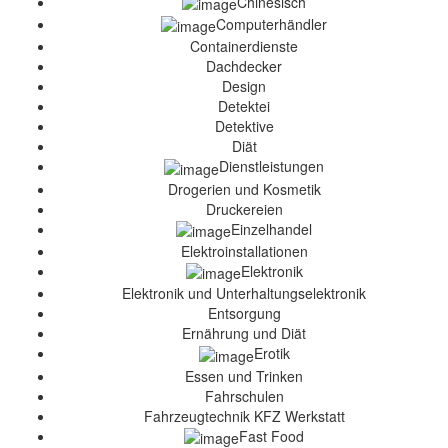
Chinesisch
Computerhändler
Containerdienste
Dachdecker
Design
Detektei
Detektive
Diät
Dienstleistungen
Drogerien und Kosmetik
Druckereien
Einzelhandel
Elektroinstallationen
Elektronik
Elektronik und Unterhaltungselektronik
Entsorgung
Ernährung und Diät
Erotik
Essen und Trinken
Fahrschulen
Fahrzeugtechnik KFZ Werkstatt
Fast Food