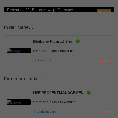
Rosenbote.de – Blumenversand für Blumen
Rebenring 20, Braunschweig, Germany
Anzeige
In der Nähe…
Bicibene Fahrrad-Sho..
Schreibe die erste Bewertung!
Karlsruhe
51.2 km
Firmen im Umkreis…
USE PROJEKTMANAGEMEN..
Schreibe die erste Bewertung!
Ludwigsburg
1.5 km