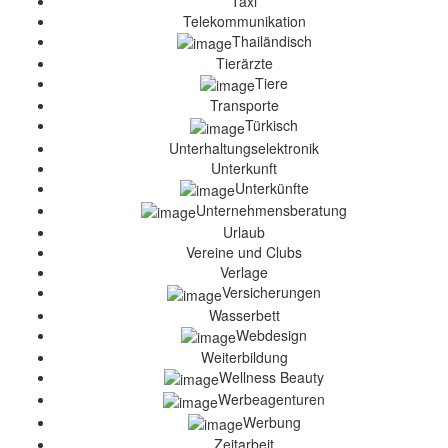
Taxi
Telekommunikation
Thailändisch
Tierärzte
Tiere
Transporte
Türkisch
Unterhaltungselektronik
Unterkunft
Unterkünfte
Unternehmensberatung
Urlaub
Vereine und Clubs
Verlage
Versicherungen
Wasserbett
Webdesign
Weiterbildung
Wellness Beauty
Werbeagenturen
Werbung
Zeitarbeit