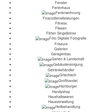
Fenster
Ferienhaus
Ferienwohnung
Finanzdienstleistungen
Fitness
Fliesen
Flirten Singelbörse
Foto Digitale Fotografie
Friseure
Galerien
Garagenbau
Garten & Landschaft
Gebäudereinigung
Getränkehändler
Griechisch
Großhandel
Hamburger
Handyshop
Haushaltswaren
Hausverwaltung
Heilbehandlung