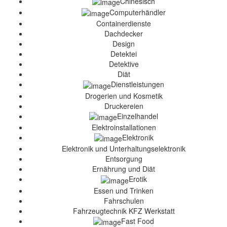
Chinesisch
Computerhändler
Containerdienste
Dachdecker
Design
Detektei
Detektive
Diät
Dienstleistungen
Drogerien und Kosmetik
Druckereien
Einzelhandel
Elektroinstallationen
Elektronik
Elektronik und Unterhaltungselektronik
Entsorgung
Ernährung und Diät
Erotik
Essen und Trinken
Fahrschulen
Fahrzeugtechnik KFZ Werkstatt
Fast Food