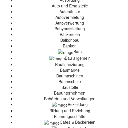
Ausbildung
Auto und Ersatzteile
Autohäuser
Autovermietung
Autoverwertung
Babyausstattung
Bäckereien
Balkonbau
Banken
Bars
Bau allgemein
Baufinanzierung
Baumärkte
Baumaschinen
Baumschule
Baustoffe
Bauunternehmen
Behörden und Verwaltungen
Bekleidung
Bildung und Erziehung
Blumengeschäfte
Cafes & Bäckereien