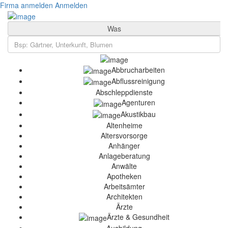
Firma anmelden
Anmelden
Was
Abbrucharbeiten
Abflussreinigung
Abschleppdienste
Agenturen
Akustikbau
Altenheime
Altersvorsorge
Anhänger
Anlageberatung
Anwälte
Apotheken
Arbeitsämter
Architekten
Ärzte
Ärzte & Gesundheit