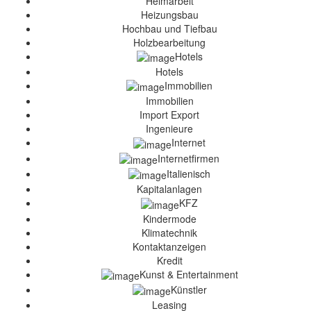
Heimarbeit
Heizungsbau
Hochbau und Tiefbau
Holzbearbeitung
Hotels
Hotels
Immobilien
Immobilien
Import Export
Ingenieure
Internet
Internetfirmen
Italienisch
Kapitalanlagen
KFZ
Kindermode
Klimatechnik
Kontaktanzeigen
Kredit
Kunst & Entertainment
Künstler
Leasing