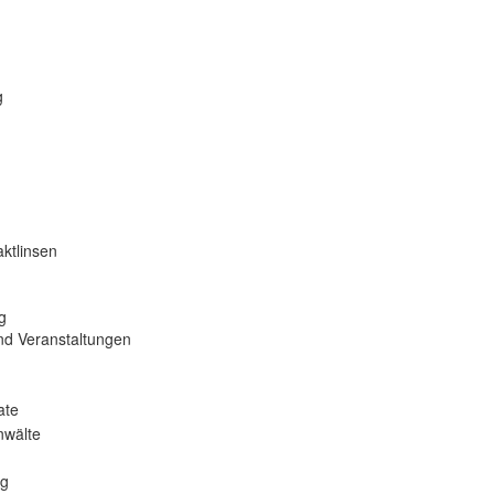
g
ktlinsen
g
nd Veranstaltungen
ate
nwälte
ng