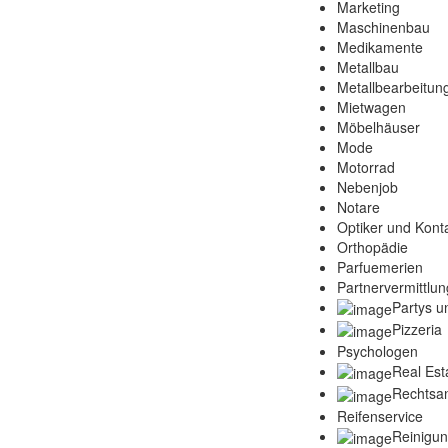
Marketing
Maschinenbau
Medikamente
Metallbau
Metallbearbeitun
Mietwagen
Möbelhäuser
Mode
Motorrad
Nebenjob
Notare
Optiker und Konta
Orthopädie
Parfuemerien
Partnervermittlun
Partys u
Pizzeria
Psychologen
Real Est
Rechtsa
Reifenservice
Reinigu