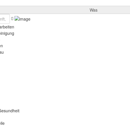
Was
rbeiten
einigung
e
en
au
Gesundheit
ile