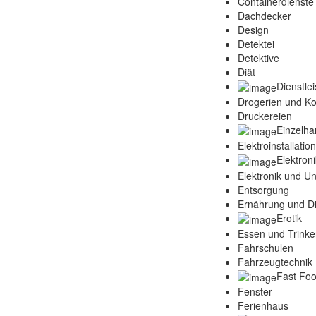
Containerdienste
Dachdecker
Design
Detektei
Detektive
Diät
Dienstle
Drogerien und K
Druckereien
Einzelha
Elektroinstallatio
Elektroni
Elektronik und Un
Entsorgung
Ernährung und Di
Erotik
Essen und Trink
Fahrschulen
Fahrzeugtechnik 
Fast Fo
Fenster
Ferienhaus