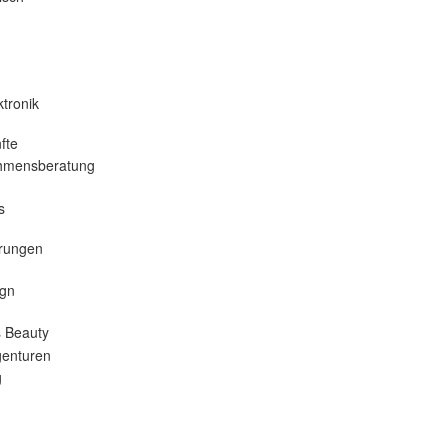
tronik
fte
hmensberatung
s
erungen
gn
 Beauty
enturen
g