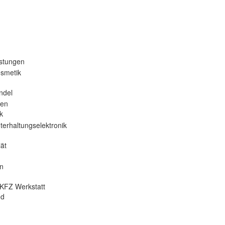
istungen
osmetik
ndel
nen
k
terhaltungselektronik
ät
en
KFZ Werkstatt
od