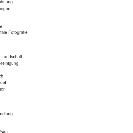
ohnung
tungen
se
tale Fotografie
 Landschaft
reinigung
ch
del
er
andlung
fbau