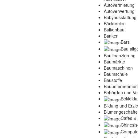
Autovermietung
Autoverwertung
Babyausstattung
Bäckereien
Balkonbau
Banken
Bars
Bau allg
Baufinanzierung
Baumärkte
Baumaschinen
Baumschule
Baustoffe
Bauunternehmen
Behörden und Ve
Bekleidu
Bildung und Erzi
Blumengeschäfte
Cafes & 
Chinesis
Compute