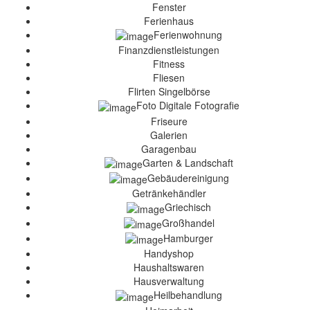
Fenster
Ferienhaus
Ferienwohnung
Finanzdienstleistungen
Fitness
Fliesen
Flirten Singelbörse
Foto Digitale Fotografie
Friseure
Galerien
Garagenbau
Garten & Landschaft
Gebäudereinigung
Getränkehändler
Griechisch
Großhandel
Hamburger
Handyshop
Haushaltswaren
Hausverwaltung
Heilbehandlung