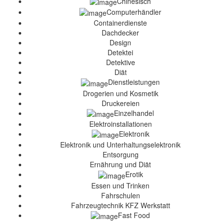
Chinesisch
Computerhändler
Containerdienste
Dachdecker
Design
Detektei
Detektive
Diät
Dienstleistungen
Drogerien und Kosmetik
Druckereien
Einzelhandel
Elektroinstallationen
Elektronik
Elektronik und Unterhaltungselektronik
Entsorgung
Ernährung und Diät
Erotik
Essen und Trinken
Fahrschulen
Fahrzeugtechnik KFZ Werkstatt
Fast Food