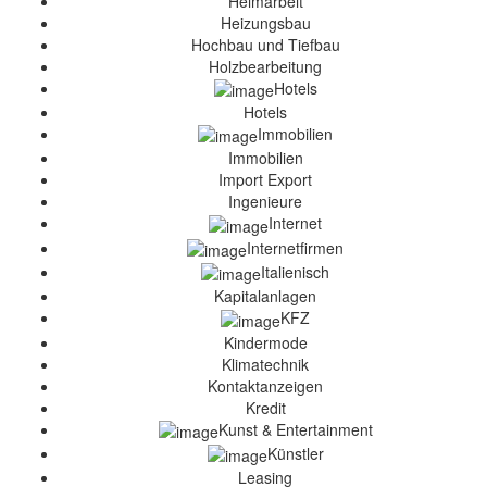
Heimarbeit
Heizungsbau
Hochbau und Tiefbau
Holzbearbeitung
Hotels
Hotels
Immobilien
Immobilien
Import Export
Ingenieure
Internet
Internetfirmen
Italienisch
Kapitalanlagen
KFZ
Kindermode
Klimatechnik
Kontaktanzeigen
Kredit
Kunst & Entertainment
Künstler
Leasing