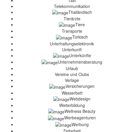
Taxi
Telekommunikation
Thailändisch
Tierärzte
Tiere
Transporte
Türkisch
Unterhaltungselektronik
Unterkunft
Unterkünfte
Unternehmensberatung
Urlaub
Vereine und Clubs
Verlage
Versicherungen
Wasserbett
Webdesign
Weiterbildung
Wellness Beauty
Werbeagenturen
Werbung
Zeitarbeit