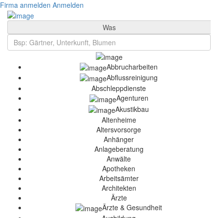
Firma anmelden
Anmelden
Was
Abbrucharbeiten
Abflussreinigung
Abschleppdienste
Agenturen
Akustikbau
Altenheime
Altersvorsorge
Anhänger
Anlageberatung
Anwälte
Apotheken
Arbeitsämter
Architekten
Ärzte
Ärzte & Gesundheit