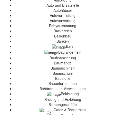
Ausbildung
Auto und Ersatzteile
Autohäuser
Autovermietung
Autoverwertung
Babyausstattung
Bäckereien
Balkonbau
Banken
Bars
Bau allgemein
Baufinanzierung
Baumärkte
Baumaschinen
Baumschule
Baustoffe
Bauunternehmen
Behörden und Verwaltungen
Bekleidung
Bildung und Erziehung
Blumengeschäfte
Cafes & Bäckereien