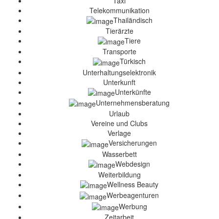
Taxi
Telekommunikation
Thailändisch
Tierärzte
Tiere
Transporte
Türkisch
Unterhaltungselektronik
Unterkunft
Unterkünfte
Unternehmensberatung
Urlaub
Vereine und Clubs
Verlage
Versicherungen
Wasserbett
Webdesign
Weiterbildung
Wellness Beauty
Werbeagenturen
Werbung
Zeitarbeit