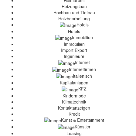
Heimarbeit
Heizungsbau
Hochbau und Tiefbau
Holzbearbeitung
Hotels
Hotels
Immobilien
Immobilien
Import Export
Ingenieure
Internet
Internetfirmen
Italienisch
Kapitalanlagen
KFZ
Kindermode
Klimatechnik
Kontaktanzeigen
Kredit
Kunst & Entertainment
Künstler
Leasing