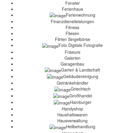
Fenster
Ferienhaus
Ferienwohnung
Finanzdienstleistungen
Fitness
Fliesen
Flirten Singelbörse
Foto Digitale Fotografie
Friseure
Galerien
Garagenbau
Garten & Landschaft
Gebäudereinigung
Getränkehändler
Griechisch
Großhandel
Hamburger
Handyshop
Haushaltswaren
Hausverwaltung
Heilbehandlung