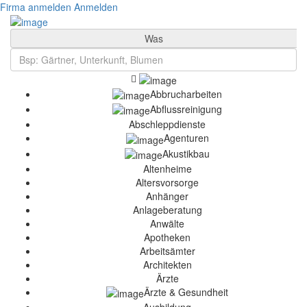
Firma anmelden
Anmelden
Was
Abbrucharbeiten
Abflussreinigung
Abschleppdienste
Agenturen
Akustikbau
Altenheime
Altersvorsorge
Anhänger
Anlageberatung
Anwälte
Apotheken
Arbeitsämter
Architekten
Ärzte
Ärzte & Gesundheit