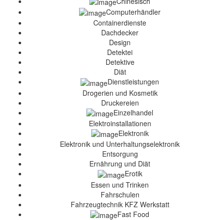
Chinesisch
Computerhändler
Containerdienste
Dachdecker
Design
Detektei
Detektive
Diät
Dienstleistungen
Drogerien und Kosmetik
Druckereien
Einzelhandel
Elektroinstallationen
Elektronik
Elektronik und Unterhaltungselektronik
Entsorgung
Ernährung und Diät
Erotik
Essen und Trinken
Fahrschulen
Fahrzeugtechnik KFZ Werkstatt
Fast Food