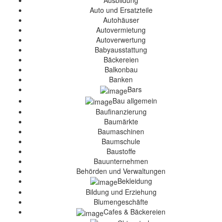
Ausbildung
Auto und Ersatzteile
Autohäuser
Autovermietung
Autoverwertung
Babyausstattung
Bäckereien
Balkonbau
Banken
Bars
Bau allgemein
Baufinanzierung
Baumärkte
Baumaschinen
Baumschule
Baustoffe
Bauunternehmen
Behörden und Verwaltungen
Bekleidung
Bildung und Erziehung
Blumengeschäfte
Cafes & Bäckereien