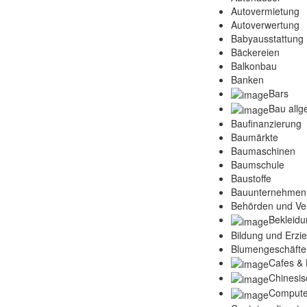
Autovermietung
Autoverwertung
Babyausstattung
Bäckereien
Balkonbau
Banken
Bars
Bau allg
Baufinanzierung
Baumärkte
Baumaschinen
Baumschule
Baustoffe
Bauunternehmen
Behörden und Ve
Bekleidu
Bildung und Erzi
Blumengeschäfte
Cafes & 
Chinesis
Compute