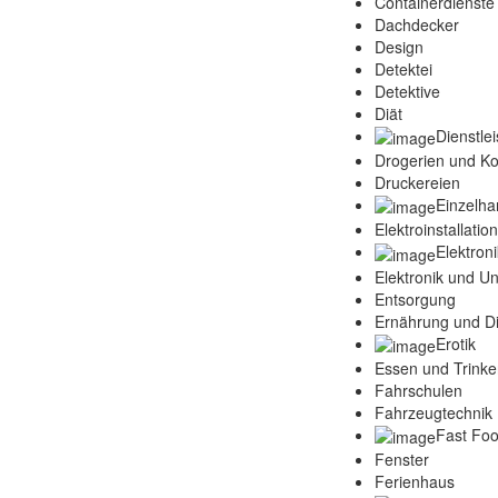
Containerdienste
Dachdecker
Design
Detektei
Detektive
Diät
Dienstle
Drogerien und K
Druckereien
Einzelha
Elektroinstallatio
Elektroni
Elektronik und Un
Entsorgung
Ernährung und Di
Erotik
Essen und Trink
Fahrschulen
Fahrzeugtechnik 
Fast Fo
Fenster
Ferienhaus