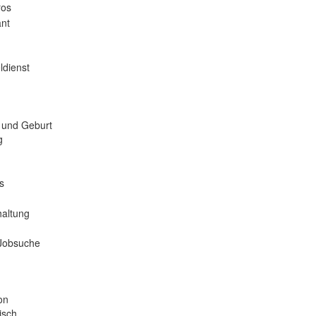
ros
nt
ldienst
 und Geburt
g
s
haltung
 Jobsuche
on
isch