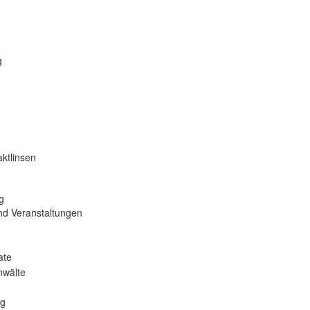
g
ktlinsen
g
nd Veranstaltungen
ate
nwälte
ng