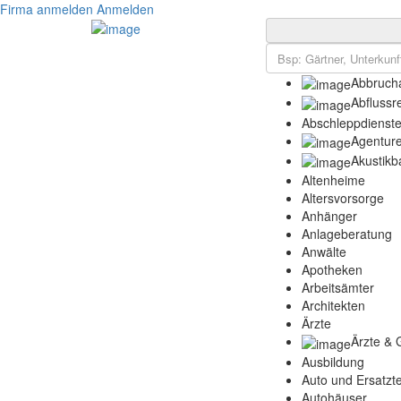
Firma anmelden
Anmelden
Abbrucha
Abflussr
Abschleppdienst
Agentur
Akustikb
Altenheime
Altersvorsorge
Anhänger
Anlageberatung
Anwälte
Apotheken
Arbeitsämter
Architekten
Ärzte
Ärzte & 
Ausbildung
Auto und Ersatzte
Autohäuser