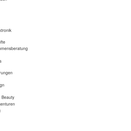
tronik
fte
hmensberatung
s
erungen
gn
 Beauty
enturen
g