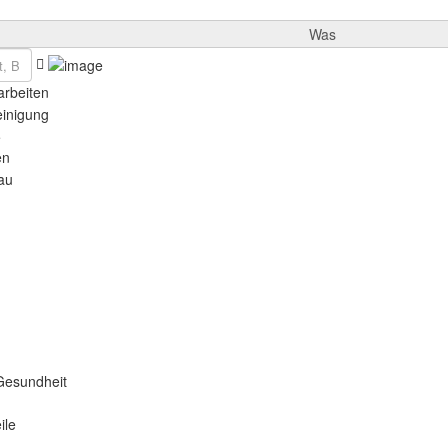
Was
rbeiten
einigung
e
en
au
Gesundheit
ile