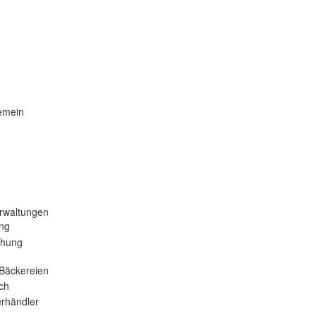
emein
rwaltungen
ng
ehung
Bäckereien
ch
rhändler