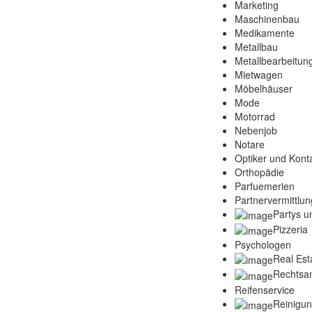
Marketing
Maschinenbau
Medikamente
Metallbau
Metallbearbeitun
Mietwagen
Möbelhäuser
Mode
Motorrad
Nebenjob
Notare
Optiker und Konta
Orthopädie
Parfuemerien
Partnervermittlun
Partys u
Pizzeria
Psychologen
Real Est
Rechtsa
Reifenservice
Reinigu