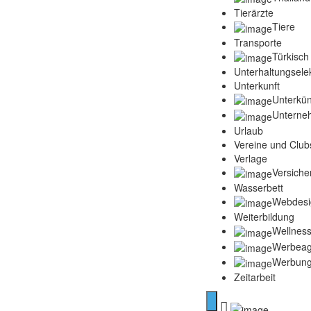
Tierärzte
Tiere
Transporte
Türkisch
Unterhaltungselek
Unterkunft
Unterkün
Unterne
Urlaub
Vereine und Club
Verlage
Versich
Wasserbett
Webdesi
Weiterbildung
Wellness
Werbeag
Werbun
Zeitarbeit