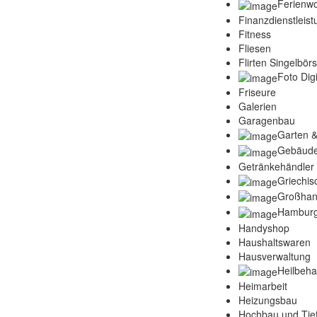
Ferienw
Finanzdienstleis
Fitness
Fliesen
Flirten Singelbör
Foto Digi
Friseure
Galerien
Garagenbau
Garten &
Gebäude
Getränkehändler
Griechis
Großhan
Hamburg
Handyshop
Haushaltswaren
Hausverwaltung
Heilbeh
Heimarbeit
Heizungsbau
Hochbau und Tie