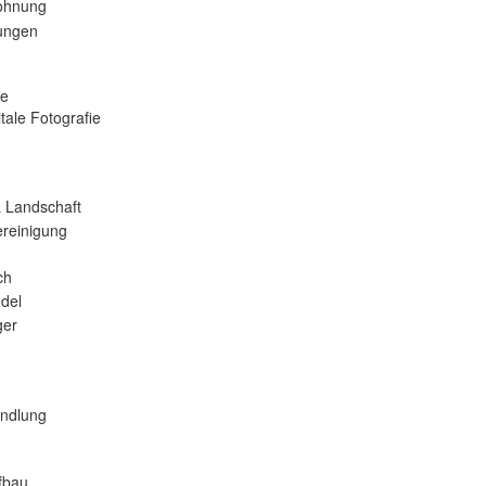
ohnung
tungen
se
tale Fotografie
 Landschaft
reinigung
ch
del
er
andlung
fbau