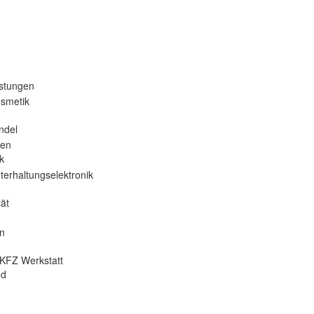
istungen
osmetik
ndel
nen
k
terhaltungselektronik
ät
en
KFZ Werkstatt
od