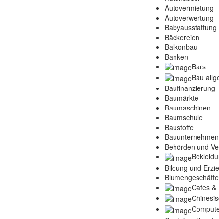
Autovermietung
Autoverwertung
Babyausstattung
Bäckereien
Balkonbau
Banken
Bars
Bau allg
Baufinanzierung
Baumärkte
Baumaschinen
Baumschule
Baustoffe
Bauunternehmen
Behörden und Ve
Bekleidu
Bildung und Erzi
Blumengeschäfte
Cafes & 
Chinesis
Compute