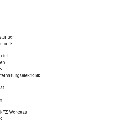
istungen
osmetik
ndel
nen
k
terhaltungselektronik
ät
en
KFZ Werkstatt
od