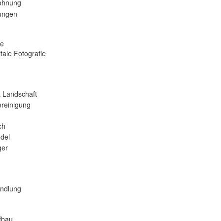
ohnung
tungen
se
tale Fotografie
 Landschaft
reinigung
ch
del
er
andlung
fbau