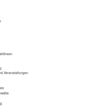
g
ktlinsen
g
nd Veranstaltungen
ate
nwälte
ng