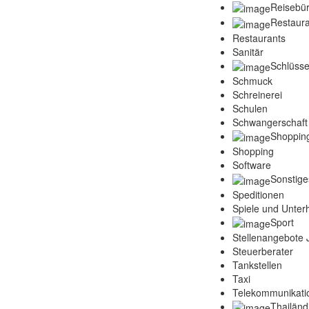
Reisebü
Restaura
Restaurants
Sanitär
Schlüsse
Schmuck
Schreinerei
Schulen
Schwangerschaft
Shoppin
Shopping
Software
Sonstige
Speditionen
Spiele und Unter
Sport
Stellenangebote
Steuerberater
Tankstellen
Taxi
Telekommunikati
Thailänd