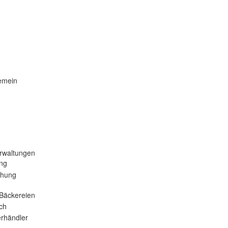
emein
rwaltungen
ng
ehung
Bäckereien
ch
rhändler