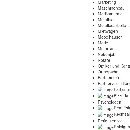
Marketing
Maschinenbau
Medikamente
Metallbau
Metallbearbeitun
Mietwagen
Möbelhäuser
Mode
Motorrad
Nebenjob
Notare
Optiker und Konta
Orthopädie
Parfuemerien
Partnervermittlun
Partys u
Pizzeria
Psychologen
Real Est
Rechtsa
Reifenservice
Reinigu