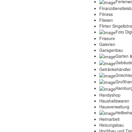
Ferienw
Finanzdienstleis
Fitness
Fliesen
Flirten Singelbör
Foto Digi
Friseure
Galerien
Garagenbau
Garten &
Gebäude
Getränkehändler
Griechis
Großhan
Hamburg
Handyshop
Haushaltswaren
Hausverwaltung
Heilbeh
Heimarbeit
Heizungsbau
Hochbau und Tie