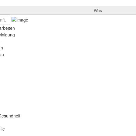
Was
rbeiten
einigung
e
en
au
Gesundheit
ile