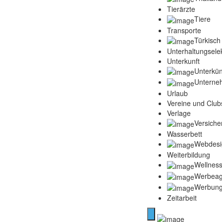
Tierärzte
Tiere
Transporte
Türkisch
Unterhaltungselek
Unterkunft
Unterkün
Unterne
Urlaub
Vereine und Club
Verlage
Versich
Wasserbett
Webdesi
Weiterbildung
Wellness
Werbeag
Werbun
Zeitarbeit