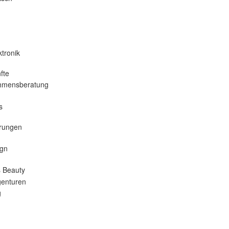
tronik
fte
hmensberatung
s
erungen
gn
 Beauty
enturen
g