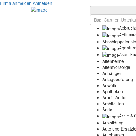
Firma anmelden
Anmelden
Abbrucha
Abflussr
Abschleppdienst
Agentur
Akustikb
Altenheime
Altersvorsorge
Anhänger
Anlageberatung
Anwälte
Apotheken
Arbeitsämter
Architekten
Ärzte
Ärzte & 
Ausbildung
Auto und Ersatzte
Autohäuser