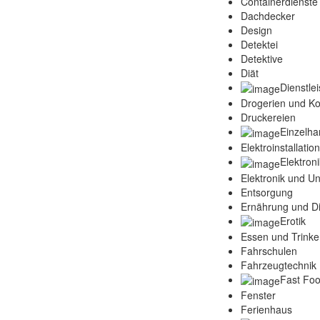
Containerdienste
Dachdecker
Design
Detektei
Detektive
Diät
Dienstle
Drogerien und K
Druckereien
Einzelha
Elektroinstallatio
Elektroni
Elektronik und Un
Entsorgung
Ernährung und Di
Erotik
Essen und Trink
Fahrschulen
Fahrzeugtechnik 
Fast Fo
Fenster
Ferienhaus