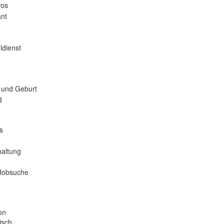
ros
nt
ldienst
 und Geburt
g
s
haltung
 Jobsuche
on
isch