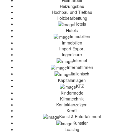
Heimarbeit
Heizungsbau
Hochbau und Tiefbau
Holzbearbeitung
Hotels
Hotels
Immobilien
Immobilien
Import Export
Ingenieure
Internet
Internetfirmen
Italienisch
Kapitalanlagen
KFZ
Kindermode
Klimatechnik
Kontaktanzeigen
Kredit
Kunst & Entertainment
Künstler
Leasing