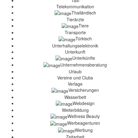
Taxi
Telekommunikation
Thailändisch
Tierärzte
Tiere
Transporte
Türkisch
Unterhaltungselektronik
Unterkunft
Unterkünfte
Unternehmensberatung
Urlaub
Vereine und Clubs
Verlage
Versicherungen
Wasserbett
Webdesign
Weiterbildung
Wellness Beauty
Werbeagenturen
Werbung
Zeitarbeit