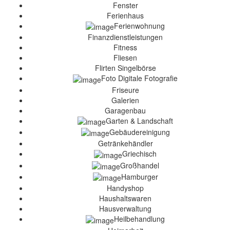
Fenster
Ferienhaus
Ferienwohnung
Finanzdienstleistungen
Fitness
Fliesen
Flirten Singelbörse
Foto Digitale Fotografie
Friseure
Galerien
Garagenbau
Garten & Landschaft
Gebäudereinigung
Getränkehändler
Griechisch
Großhandel
Hamburger
Handyshop
Haushaltswaren
Hausverwaltung
Heilbehandlung