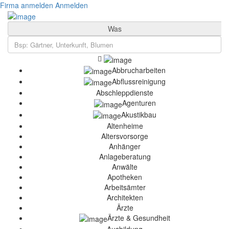
Firma anmelden
Anmelden
Was
Abbrucharbeiten
Abflussreinigung
Abschleppdienste
Agenturen
Akustikbau
Altenheime
Altersvorsorge
Anhänger
Anlageberatung
Anwälte
Apotheken
Arbeitsämter
Architekten
Ärzte
Ärzte & Gesundheit