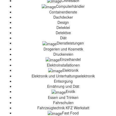
Chinesisch
Computerhändler
Containerdienste
Dachdecker
Design
Detektei
Detektive
Diät
Dienstleistungen
Drogerien und Kosmetik
Druckereien
Einzelhandel
Elektroinstallationen
Elektronik
Elektronik und Unterhaltungselektronik
Entsorgung
Ernährung und Diät
Erotik
Essen und Trinken
Fahrschulen
Fahrzeugtechnik KFZ Werkstatt
Fast Food