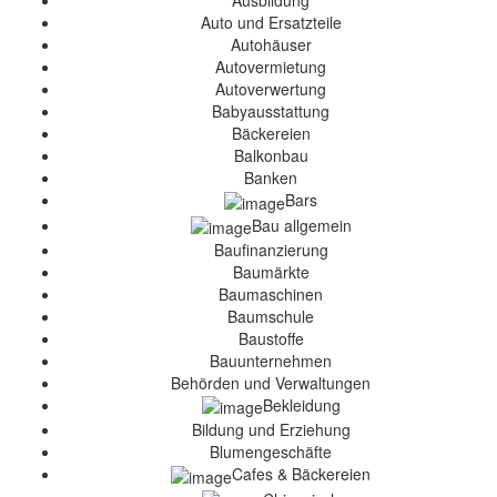
Ausbildung
Auto und Ersatzteile
Autohäuser
Autovermietung
Autoverwertung
Babyausstattung
Bäckereien
Balkonbau
Banken
Bars
Bau allgemein
Baufinanzierung
Baumärkte
Baumaschinen
Baumschule
Baustoffe
Bauunternehmen
Behörden und Verwaltungen
Bekleidung
Bildung und Erziehung
Blumengeschäfte
Cafes & Bäckereien