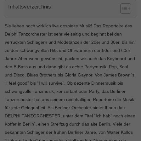
Inhaltsverzeichnis
Sie lieben noch wirklich live gespielte Musik! Das Repertoire des
Delphi Tanzorchester ist sehr vielseitig und beginnt bei den
verrückten Schlagern und Modetänzen der 20er und 30er, bis hin
zu den schwungvollen Hits und Ohrwürmern der 50er und 60er
Jahre. Aber wenn gewünscht, packen wir auch das Keyboard und
den E-Bass aus und dann gibt es echte Partymusik. Pop, Soul
und Disco. Blues Brothers bis Gloria Gaynor. Von James Brown´s
“I feel good” bis “I will survive”. Ob dezente Dinnermusik bis
schwungvolle Tanzmusik, konzertant oder Party, das Berliner
Tanzorchester hat aus seinem reichhaltigen Repertoire die Musik
für jede Gelegenheit. Als Berliner Orchester bietet Ihnen das
DELPHI TANZORCHESTER, unter dem Titel “Ich hab´ noch einen
Koffer in Berlin”, einen Streifzug durch das alte Berlin. Viele der
bekannten Schlager der frühen Berliner Jahre, von Walter Kollos
“Unter´n Linden” über Friedrich Hollaenders “Jonny, wenn du