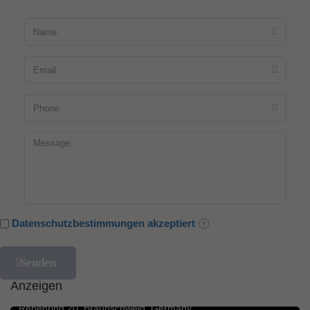
Datenschutzbestimmungen akzeptiert
Blumengeschäfte
5.0
Anzeigen
Rosenbote.de – Blumenversand für Blumen
Rebenring 20, Braunschweig, Germany