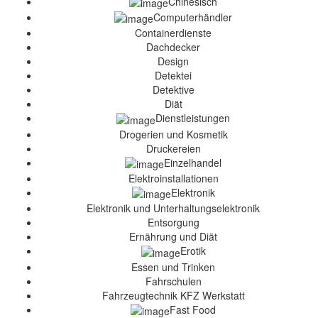
Chinesisch
Computerhändler
Containerdienste
Dachdecker
Design
Detektei
Detektive
Diät
Dienstleistungen
Drogerien und Kosmetik
Druckereien
Einzelhandel
Elektroinstallationen
Elektronik
Elektronik und Unterhaltungselektronik
Entsorgung
Ernährung und Diät
Erotik
Essen und Trinken
Fahrschulen
Fahrzeugtechnik KFZ Werkstatt
Fast Food