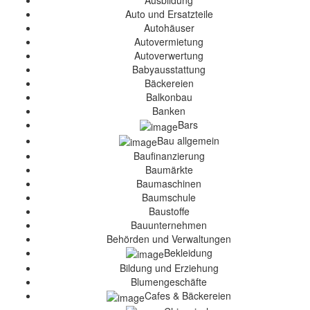
Ausbildung
Auto und Ersatzteile
Autohäuser
Autovermietung
Autoverwertung
Babyausstattung
Bäckereien
Balkonbau
Banken
Bars
Bau allgemein
Baufinanzierung
Baumärkte
Baumaschinen
Baumschule
Baustoffe
Bauunternehmen
Behörden und Verwaltungen
Bekleidung
Bildung und Erziehung
Blumengeschäfte
Cafes & Bäckereien