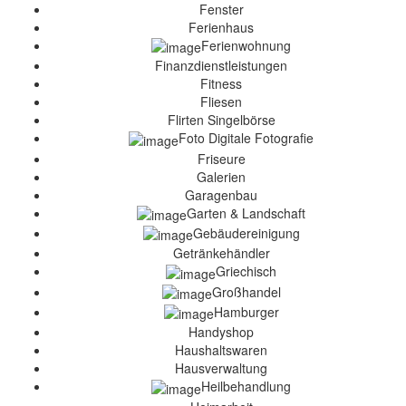
Fenster
Ferienhaus
Ferienwohnung
Finanzdienstleistungen
Fitness
Fliesen
Flirten Singelbörse
Foto Digitale Fotografie
Friseure
Galerien
Garagenbau
Garten & Landschaft
Gebäudereinigung
Getränkehändler
Griechisch
Großhandel
Hamburger
Handyshop
Haushaltswaren
Hausverwaltung
Heilbehandlung