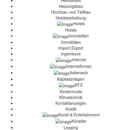
Heimarbeit
Heizungsbau
Hochbau und Tiefbau
Holzbearbeitung
Hotels
Hotels
Immobilien
Immobilien
Import Export
Ingenieure
Internet
Internetfirmen
Italienisch
Kapitalanlagen
KFZ
Kindermode
Klimatechnik
Kontaktanzeigen
Kredit
Kunst & Entertainment
Künstler
Leasing