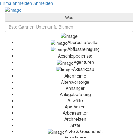
Firma anmelden
Anmelden
Was
Abbrucharbeiten
Abflussreinigung
Abschleppdienste
Agenturen
Akustikbau
Altenheime
Altersvorsorge
Anhänger
Anlageberatung
Anwälte
Apotheken
Arbeitsämter
Architekten
Ärzte
Ärzte & Gesundheit