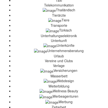
Taxi
Telekommunikation
Thailändisch
Tierärzte
Tiere
Transporte
Türkisch
Unterhaltungselektronik
Unterkunft
Unterkünfte
Unternehmensberatung
Urlaub
Vereine und Clubs
Verlage
Versicherungen
Wasserbett
Webdesign
Weiterbildung
Wellness Beauty
Werbeagenturen
Werbung
Zeitarbeit