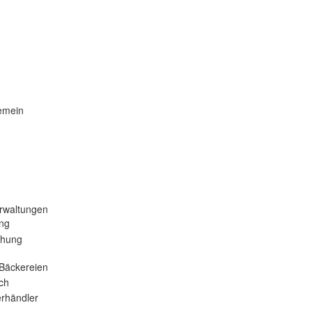
emein
rwaltungen
ng
ehung
Bäckereien
ch
rhändler