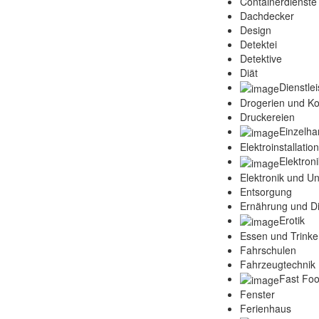
Containerdienste
Dachdecker
Design
Detektei
Detektive
Diät
Dienstle
Drogerien und K
Druckereien
Einzelha
Elektroinstallatio
Elektroni
Elektronik und Un
Entsorgung
Ernährung und Di
Erotik
Essen und Trink
Fahrschulen
Fahrzeugtechnik 
Fast Fo
Fenster
Ferienhaus