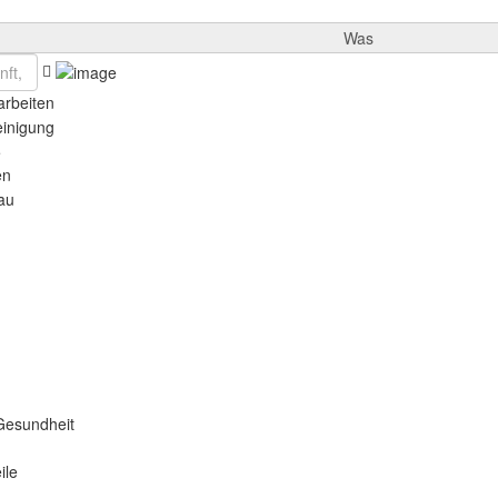
Was
rbeiten
einigung
e
en
au
Gesundheit
ile