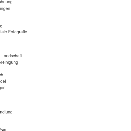
ohnung
tungen
se
tale Fotografie
 Landschaft
reinigung
ch
del
er
andlung
fbau