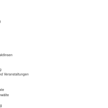
g
ktlinsen
g
nd Veranstaltungen
ate
nwälte
ng