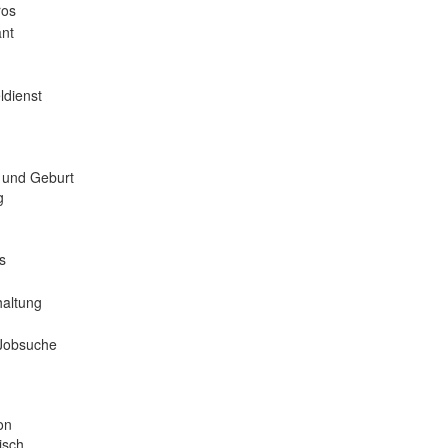
ros
nt
ldienst
 und Geburt
g
s
haltung
 Jobsuche
on
isch