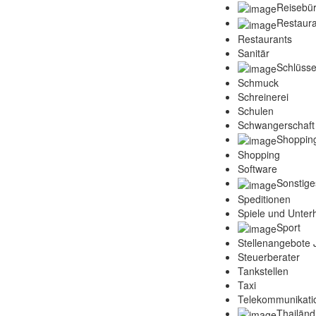
Reisebü
Restaura
Restaurants
Sanitär
Schlüsse
Schmuck
Schreinerei
Schulen
Schwangerschaft
Shoppin
Shopping
Software
Sonstige
Speditionen
Spiele und Unter
Sport
Stellenangebote
Steuerberater
Tankstellen
Taxi
Telekommunikati
Thailänd