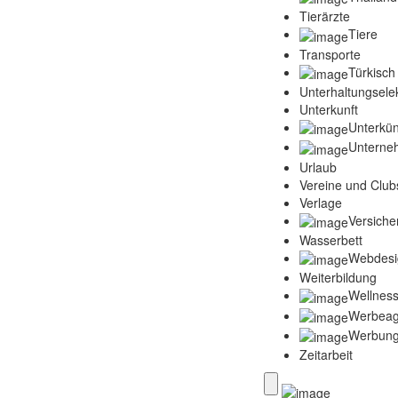
Tierärzte
Tiere
Transporte
Türkisch
Unterhaltungselek
Unterkunft
Unterkün
Unterne
Urlaub
Vereine und Club
Verlage
Versich
Wasserbett
Webdesi
Weiterbildung
Wellness
Werbeag
Werbun
Zeitarbeit