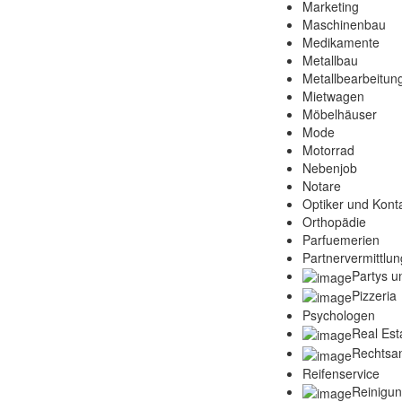
Marketing
Maschinenbau
Medikamente
Metallbau
Metallbearbeitun
Mietwagen
Möbelhäuser
Mode
Motorrad
Nebenjob
Notare
Optiker und Konta
Orthopädie
Parfuemerien
Partnervermittlun
Partys u
Pizzeria
Psychologen
Real Est
Rechtsa
Reifenservice
Reinigu