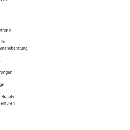
tronik
fte
hmensberatung
s
erungen
gn
 Beauty
enturen
g