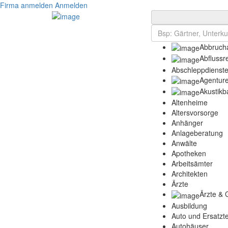
Firma anmelden
Anmelden
Abbrucha
Abflussr
Abschleppdienst
Agentur
Akustikb
Altenheime
Altersvorsorge
Anhänger
Anlageberatung
Anwälte
Apotheken
Arbeitsämter
Architekten
Ärzte
Ärzte & 
Ausbildung
Auto und Ersatzte
Autohäuser