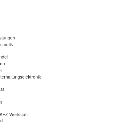
istungen
osmetik
ndel
nen
k
terhaltungselektronik
ät
en
KFZ Werkstatt
od