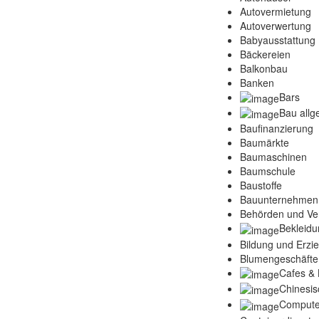
Autovermietung
Autoverwertung
Babyausstattung
Bäckereien
Balkonbau
Banken
Bars
Bau allg
Baufinanzierung
Baumärkte
Baumaschinen
Baumschule
Baustoffe
Bauunternehmen
Behörden und Ve
Bekleidu
Bildung und Erzi
Blumengeschäfte
Cafes & 
Chinesis
Compute