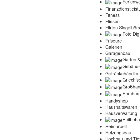
Ferienw
Finanzdienstleis
Fitness
Fliesen
Flirten Singelbör
Foto Digi
Friseure
Galerien
Garagenbau
Garten &
Gebäude
Getränkehändler
Griechis
Großhan
Hamburg
Handyshop
Haushaltswaren
Hausverwaltung
Heilbeh
Heimarbeit
Heizungsbau
Hochbau und Tie