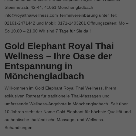
Steinmetzstr. 42-44, 41061 Mönchengladbach
info@royalthaiwellness.com Terminvereinbarung unter Tel:
02161-2471442 und Mobil: 0171-1493201 Öffnungszeiten: Mo –
So 10.00 – 21.00 Wir sind 7 Tage für Sie da !
Gold Elephant Royal Thai
Wellness – Ihre Oase der
Entspannung in
Mönchengladbach
Willkommen im Gold Elephant Royal Thai Wellness, Ihrem
exklusiven Retreat für traditionelle Thai-Massagen und
umfassende Wellness-Angebote in Mönchengladbach. Seit über
10 Jahren steht der Name Gold Elephant für höchste Qualität und
authentische thailändische Massage- und Wellness-
Behandlungen.