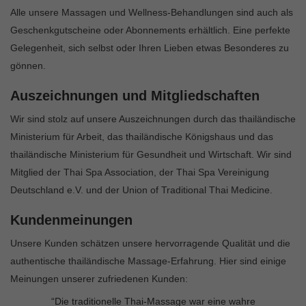
Alle unsere Massagen und Wellness-Behandlungen sind auch als
Geschenkgutscheine oder Abonnements erhältlich. Eine perfekte
Gelegenheit, sich selbst oder Ihren Lieben etwas Besonderes zu
gönnen.
Auszeichnungen und Mitgliedschaften
Wir sind stolz auf unsere Auszeichnungen durch das thailändische
Ministerium für Arbeit, das thailändische Königshaus und das
thailändische Ministerium für Gesundheit und Wirtschaft. Wir sind
Mitglied der Thai Spa Association, der Thai Spa Vereinigung
Deutschland e.V. und der Union of Traditional Thai Medicine.
Kundenmeinungen
Unsere Kunden schätzen unsere hervorragende Qualität und die
authentische thailändische Massage-Erfahrung. Hier sind einige
Meinungen unserer zufriedenen Kunden:
“Die traditionelle Thai-Massage war eine wahre