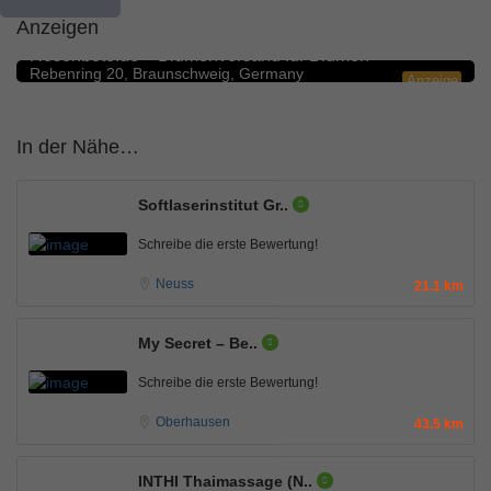
Anzeigen
Blumengeschäfte
5.0
Rosenbote.de – Blumenversand für Blumen
Rebenring 20, Braunschweig, Germany
Anzeige
In der Nähe…
Softlaserinstitut Gr..
Schreibe die erste Bewertung!
Neuss
21.1 km
My Secret – Be..
Schreibe die erste Bewertung!
Oberhausen
43.5 km
INTHI Thaimassage (N..