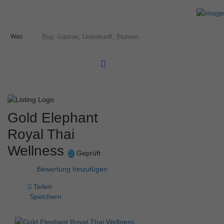
Was
Gold Elephant
Royal Thai
Wellness
Geprüft
Bewertung hinzufügen
Teilen
Speichern