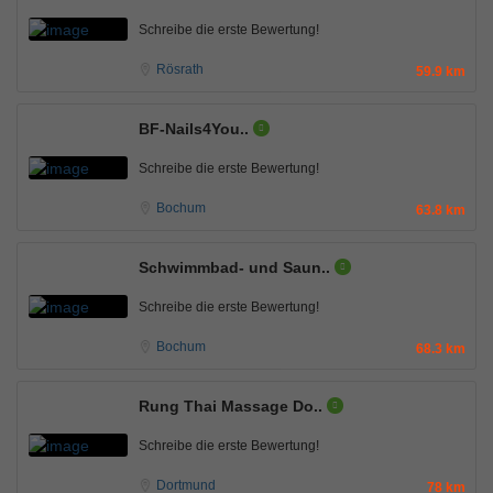
Schreibe die erste Bewertung!
Rösrath
59.9 km
BF-Nails4You..
Schreibe die erste Bewertung!
Bochum
63.8 km
Schwimmbad- und Saun..
Schreibe die erste Bewertung!
Bochum
68.3 km
Rung Thai Massage Do..
Schreibe die erste Bewertung!
Dortmund
78 km