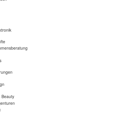
tronik
fte
hmensberatung
s
erungen
gn
 Beauty
enturen
g