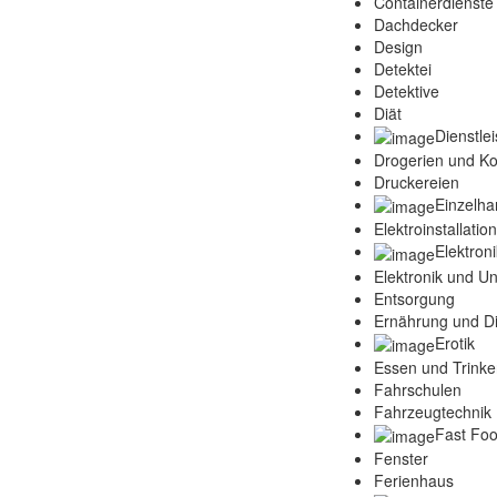
Containerdienste
Dachdecker
Design
Detektei
Detektive
Diät
Dienstle
Drogerien und K
Druckereien
Einzelha
Elektroinstallatio
Elektroni
Elektronik und Un
Entsorgung
Ernährung und Di
Erotik
Essen und Trink
Fahrschulen
Fahrzeugtechnik 
Fast Fo
Fenster
Ferienhaus