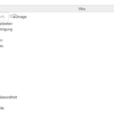
Was
rbeiten
einigung
e
en
au
Gesundheit
ile