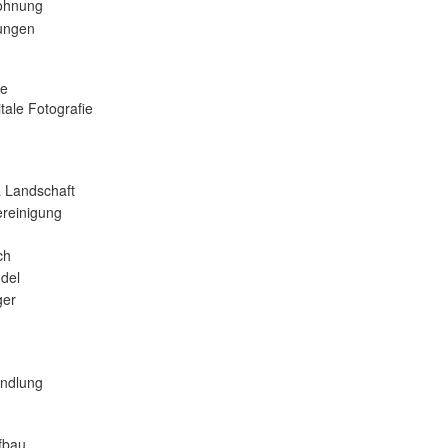
ohnung
tungen
se
tale Fotografie
 Landschaft
reinigung
ch
del
er
andlung
fbau