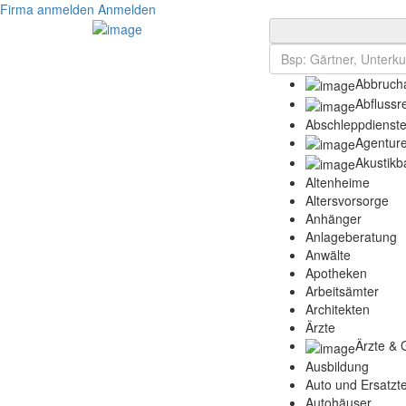
Firma anmelden
Anmelden
Abbrucha
Abflussr
Abschleppdienst
Agentur
Akustikb
Altenheime
Altersvorsorge
Anhänger
Anlageberatung
Anwälte
Apotheken
Arbeitsämter
Architekten
Ärzte
Ärzte & 
Ausbildung
Auto und Ersatzte
Autohäuser