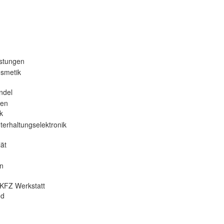
istungen
osmetik
ndel
nen
k
terhaltungselektronik
ät
en
KFZ Werkstatt
od