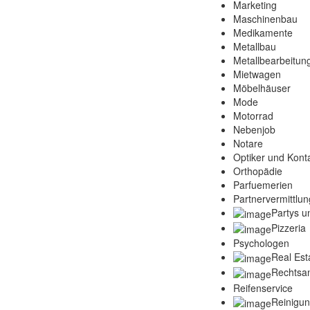
Marketing
Maschinenbau
Medikamente
Metallbau
Metallbearbeitun
Mietwagen
Möbelhäuser
Mode
Motorrad
Nebenjob
Notare
Optiker und Konta
Orthopädie
Parfuemerien
Partnervermittlun
Partys u
Pizzeria
Psychologen
Real Est
Rechtsa
Reifenservice
Reinigu