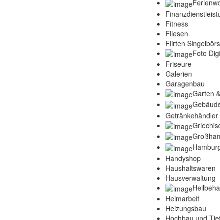
Ferienw
Finanzdienstleis
Fitness
Fliesen
Flirten Singelbör
Foto Digi
Friseure
Galerien
Garagenbau
Garten &
Gebäude
Getränkehändler
Griechis
Großhan
Hamburg
Handyshop
Haushaltswaren
Hausverwaltung
Heilbeh
Heimarbeit
Heizungsbau
Hochbau und Tie