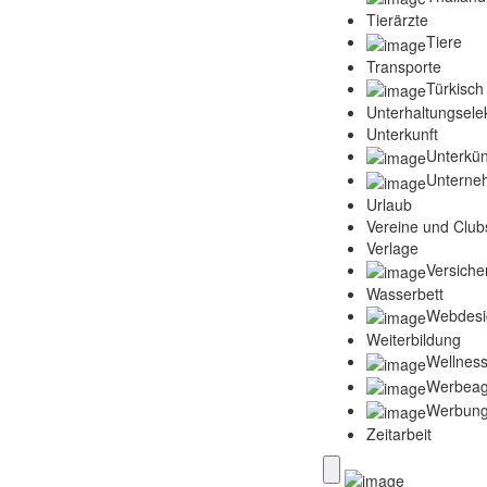
Tierärzte
Tiere
Transporte
Türkisch
Unterhaltungselek
Unterkunft
Unterkün
Unterne
Urlaub
Vereine und Club
Verlage
Versich
Wasserbett
Webdesi
Weiterbildung
Wellness
Werbeag
Werbun
Zeitarbeit