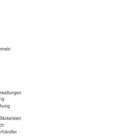
emein
rwaltungen
ng
ehung
Bäckereien
ch
rhändler