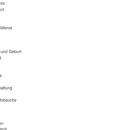
ros
nt
ldienst
 und Geburt
g
s
haltung
 Jobsuche
on
isch