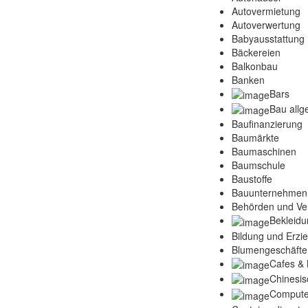
Autovermietung
Autoverwertung
Babyausstattung
Bäckereien
Balkonbau
Banken
Bars
Bau allg
Baufinanzierung
Baumärkte
Baumaschinen
Baumschule
Baustoffe
Bauunternehmen
Behörden und Ve
Bekleidu
Bildung und Erzi
Blumengeschäfte
Cafes & 
Chinesis
Compute