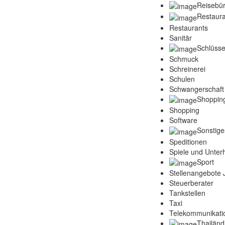
Reisebü
Restaura
Restaurants
Sanitär
Schlüsse
Schmuck
Schreinerei
Schulen
Schwangerschaft
Shoppin
Shopping
Software
Sonstige
Speditionen
Spiele und Unter
Sport
Stellenangebote
Steuerberater
Tankstellen
Taxi
Telekommunikati
Thailänd