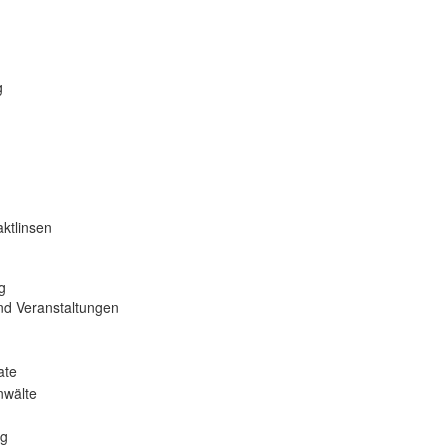
g
ktlinsen
g
nd Veranstaltungen
ate
nwälte
ng