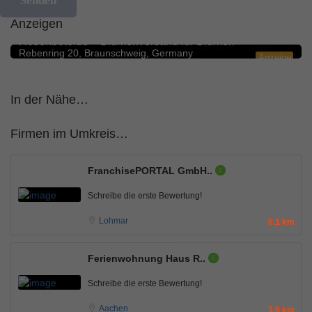
Anzeigen
Blumengeschäfte
5.0
Rosenbote.de – Blumenversand für Blumen
Rebenring 20, Braunschweig, Germany
Anzeige
In der Nähe…
Firmen im Umkreis…
FranchisePORTAL GmbH..
Schreibe die erste Bewertung!
Lohmar
0.1 km
Ferienwohnung Haus R..
Schreibe die erste Bewertung!
Aachen
3.9 km