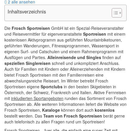
2 alle ansehen
Inhaltsverzeichnis
Die
Frosch Sportreisen
GmbH ist ein Spezial-Reiseveranstalter
und Reisevermittler für eigenveranstaltete
Sportreisen
mit einem
kostenlosen Aktivprogramm aus geführten Mountainbiketouren,
geführten Wanderungen, Fitnessprogrammen, Wassersport in
eigenen Surf- und Catschulen und einem Rahmenprogramm mit
Ausflügen und Parties.
Alleinreisende und Singles
finden auf
speziellen Singlereisen
schnell und unkompliziert Anschluss.
Auch für Familien mit Kindern oder Alleinerziehenden mit Kindern
bietet Frosch Sportreisen mit den Familienreisen eine
abwechslungsreiche Reiseart. Im Winter betreibt Frosch
Sportreisen eigene
Sportclubs
in den besten Skigebieten in
Österreich, der Schweiz, Frankreich und Italien. Aktive Fernreisen
mit
inkludierten Sportangeboten
runden das Sortiment von Frosch
Sportreisen ab. Alle weiteren Informationen liefert die Website von
Frosch Sportreisen,
Kataloge
können dort auch
kostenlos
bestellt werden. Das
Team von Frosch Sportreisen
berät gerne
auch telefonisch zu allen Fragen rund um Sportreisen!
Frosch Sportreisen – fuer alle, die einfach eine super Zeit mit