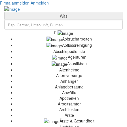
Firma anmelden
Anmelden
Was
Abbrucharbeiten
Abflussreinigung
Abschleppdienste
Agenturen
Akustikbau
Altenheime
Altersvorsorge
Anhänger
Anlageberatung
Anwälte
Apotheken
Arbeitsämter
Architekten
Ärzte
Ärzte & Gesundheit