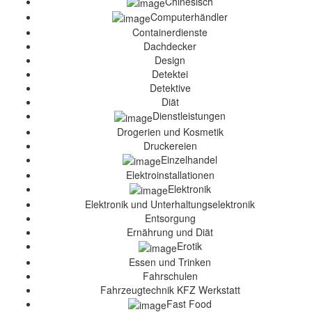
Chinesisch
Computerhändler
Containerdienste
Dachdecker
Design
Detektei
Detektive
Diät
Dienstleistungen
Drogerien und Kosmetik
Druckereien
Einzelhandel
Elektroinstallationen
Elektronik
Elektronik und Unterhaltungselektronik
Entsorgung
Ernährung und Diät
Erotik
Essen und Trinken
Fahrschulen
Fahrzeugtechnik KFZ Werkstatt
Fast Food