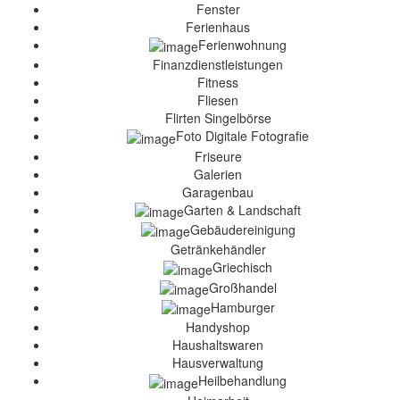
Fenster
Ferienhaus
Ferienwohnung
Finanzdienstleistungen
Fitness
Fliesen
Flirten Singelbörse
Foto Digitale Fotografie
Friseure
Galerien
Garagenbau
Garten & Landschaft
Gebäudereinigung
Getränkehändler
Griechisch
Großhandel
Hamburger
Handyshop
Haushaltswaren
Hausverwaltung
Heilbehandlung