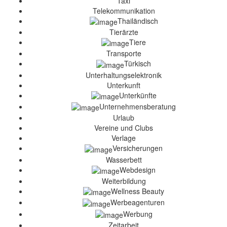
Taxi
Telekommunikation
Thailändisch
Tierärzte
Tiere
Transporte
Türkisch
Unterhaltungselektronik
Unterkunft
Unterkünfte
Unternehmensberatung
Urlaub
Vereine und Clubs
Verlage
Versicherungen
Wasserbett
Webdesign
Weiterbildung
Wellness Beauty
Werbeagenturen
Werbung
Zeitarbeit