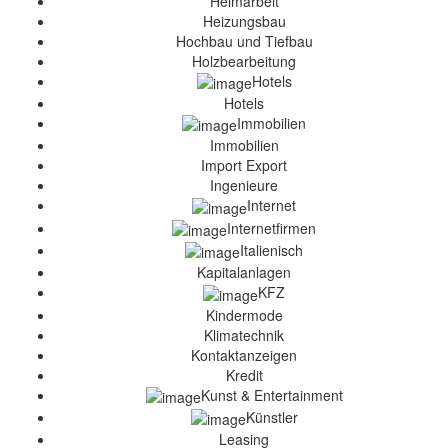
Heimarbeit
Heizungsbau
Hochbau und Tiefbau
Holzbearbeitung
Hotels
Hotels
Immobilien
Immobilien
Import Export
Ingenieure
Internet
Internetfirmen
Italienisch
Kapitalanlagen
KFZ
Kindermode
Klimatechnik
Kontaktanzeigen
Kredit
Kunst & Entertainment
Künstler
Leasing