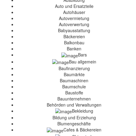
Ausbildung
Auto und Ersatzteile
Autohäuser
Autovermietung
Autoverwertung
Babyausstattung
Bäckereien
Balkonbau
Banken
Bars
Bau allgemein
Baufinanzierung
Baumärkte
Baumaschinen
Baumschule
Baustoffe
Bauunternehmen
Behörden und Verwaltungen
Bekleidung
Bildung und Erziehung
Blumengeschäfte
Cafes & Bäckereien