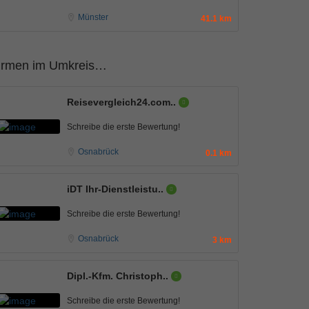
Münster
41.1 km
irmen im Umkreis…
Reisevergleich24.com..
Schreibe die erste Bewertung!
Osnabrück
0.1 km
iDT Ihr-Dienstleistu..
Schreibe die erste Bewertung!
Osnabrück
3 km
Dipl.-Kfm. Christoph..
Schreibe die erste Bewertung!