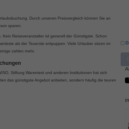
Urlaubsbuchung. Durch unseren Preisvergleich können Sie an
rson sparen.
ch. Kein Reiseveranstalter ist generell der Günstigste. Schon
D
erteste als der Teuerste entpuppen. Viele Urlauber sitzen im
einige zahlen mehr.
uchungen
A
, Stiftung Warentest und anderen Institutionen hat sich
lten das günstigste Angebot anbieten, sondern häufig die teuren
I