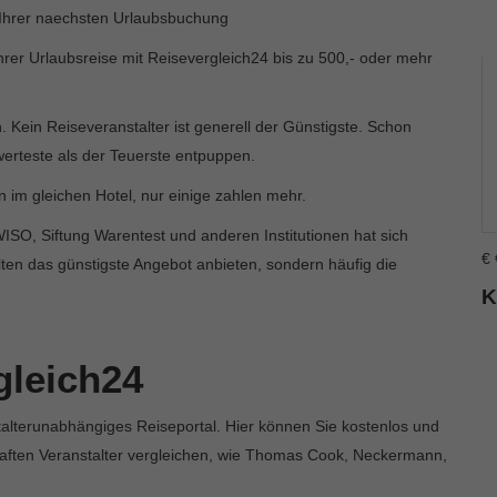
 Ihrer naechsten Urlaubsbuchung
Ihrer Urlaubsreise mit Reisevergleich24 bis zu 500,- oder mehr
ch. Kein Reiseveranstalter ist generell der Günstigste. Schon
werteste als der Teuerste entpuppen.
 im gleichen Hotel, nur einige zahlen mehr.
O, Siftung Warentest und anderen Institutionen hat sich
€
lten das günstigste Angebot anbieten, sondern häufig die
K
gleich24
talterunabhängiges Reiseportal. Hier können Sie kostenlos und
haften Veranstalter vergleichen, wie Thomas Cook, Neckermann,