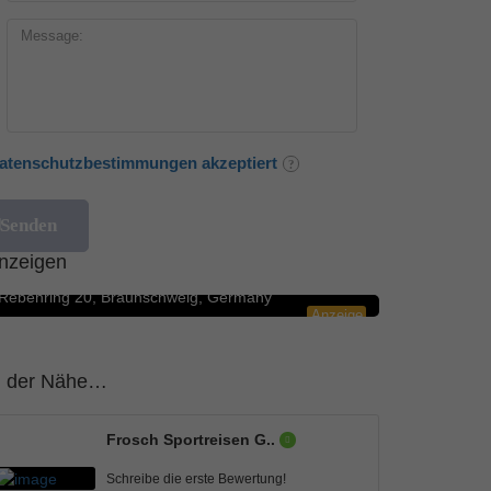
atenschutzbestimmungen akzeptiert
Blumengeschäfte
5.0
nzeigen
Rosenbote.de – Blumenversand für Blumen
Rebenring 20, Braunschweig, Germany
Anzeige
n der Nähe…
Frosch Sportreisen G..
Schreibe die erste Bewertung!