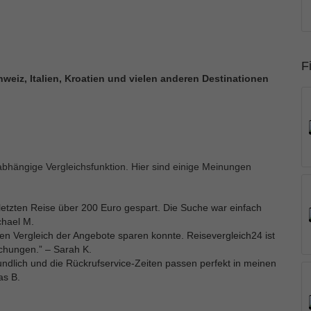
F
weiz, Italien, Kroatien und vielen anderen Destinationen
hängige Vergleichsfunktion. Hier sind einige Meinungen
letzten Reise über 200 Euro gespart. Die Suche war einfach
chael M.
 den Vergleich der Angebote sparen konnte. Reisevergleich24 ist
uchungen.” – Sarah K.
undlich und die Rückrufservice-Zeiten passen perfekt in meinen
as B.