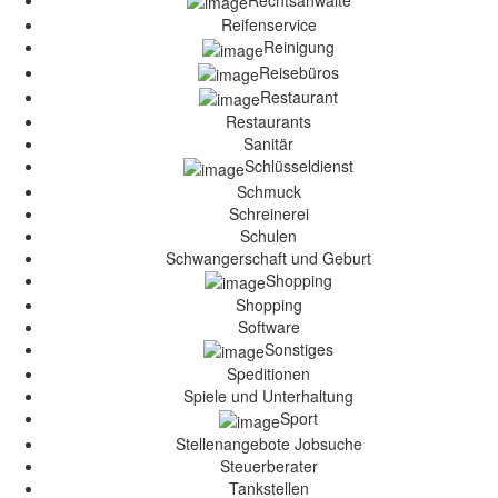
Rechtsanwälte
Reifenservice
Reinigung
Reisebüros
Restaurant
Restaurants
Sanitär
Schlüsseldienst
Schmuck
Schreinerei
Schulen
Schwangerschaft und Geburt
Shopping
Shopping
Software
Sonstiges
Speditionen
Spiele und Unterhaltung
Sport
Stellenangebote Jobsuche
Steuerberater
Tankstellen