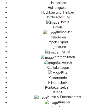
Heimarbeit
Heizungsbau
Hochbau und Tiefbau
Holzbearbeitung
Hotels
Hotels
Immobilien
Immobilien
Import Export
Ingenieure
Internet
Internetfirmen
Italienisch
Kapitalanlagen
KFZ
Kindermode
Klimatechnik
Kontaktanzeigen
Kredit
Kunst & Entertainment
Künstler