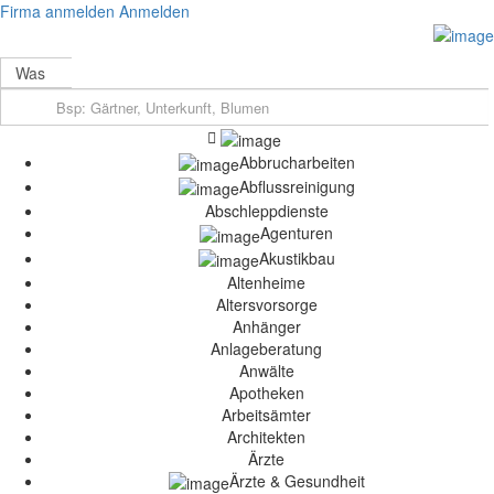
Firma anmelden
Anmelden
Was
Abbrucharbeiten
Abflussreinigung
Abschleppdienste
Agenturen
Akustikbau
Altenheime
Altersvorsorge
Anhänger
Anlageberatung
Anwälte
Apotheken
Arbeitsämter
Architekten
Ärzte
Ärzte & Gesundheit