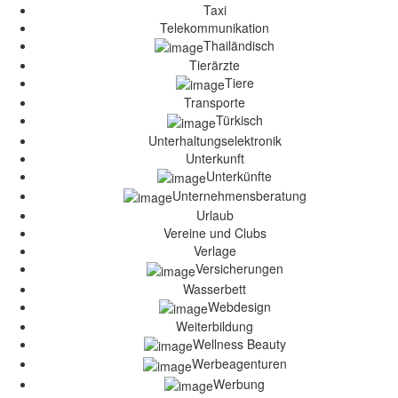
Taxi
Telekommunikation
Thailändisch
Tierärzte
Tiere
Transporte
Türkisch
Unterhaltungselektronik
Unterkunft
Unterkünfte
Unternehmensberatung
Urlaub
Vereine und Clubs
Verlage
Versicherungen
Wasserbett
Webdesign
Weiterbildung
Wellness Beauty
Werbeagenturen
Werbung