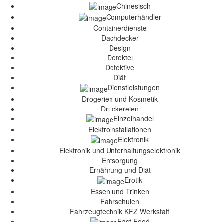
Chinesisch
Computerhändler
Containerdienste
Dachdecker
Design
Detektei
Detektive
Diät
Dienstleistungen
Drogerien und Kosmetik
Druckereien
Einzelhandel
Elektroinstallationen
Elektronik
Elektronik und Unterhaltungselektronik
Entsorgung
Ernährung und Diät
Erotik
Essen und Trinken
Fahrschulen
Fahrzeugtechnik KFZ Werkstatt
Fast Food