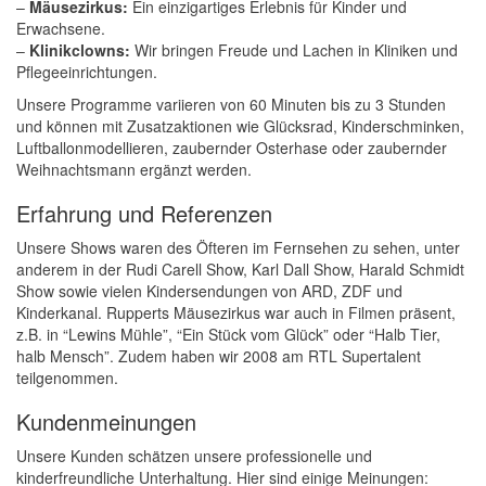
–
Mäusezirkus:
Ein einzigartiges Erlebnis für Kinder und
Erwachsene.
–
Klinikclowns:
Wir bringen Freude und Lachen in Kliniken und
Pflegeeinrichtungen.
Unsere Programme variieren von 60 Minuten bis zu 3 Stunden
und können mit Zusatzaktionen wie Glücksrad, Kinderschminken,
Luftballonmodellieren, zaubernder Osterhase oder zaubernder
Weihnachtsmann ergänzt werden.
Erfahrung und Referenzen
Unsere Shows waren des Öfteren im Fernsehen zu sehen, unter
anderem in der Rudi Carell Show, Karl Dall Show, Harald Schmidt
Show sowie vielen Kindersendungen von ARD, ZDF und
Kinderkanal. Rupperts Mäusezirkus war auch in Filmen präsent,
z.B. in “Lewins Mühle”, “Ein Stück vom Glück” oder “Halb Tier,
halb Mensch”. Zudem haben wir 2008 am RTL Supertalent
teilgenommen.
Kundenmeinungen
Unsere Kunden schätzen unsere professionelle und
kinderfreundliche Unterhaltung. Hier sind einige Meinungen: