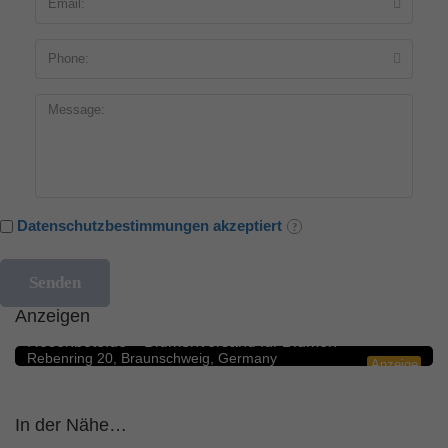
Datenschutzbestimmungen akzeptiert
Anzeigen
Blumengeschäfte
5.0
Rosenbote.de – Blumenversand für Blumen
Rebenring 20, Braunschweig, Germany
Anzeige
In der Nähe…