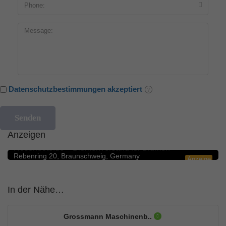
Datenschutzbestimmungen akzeptiert
Anzeigen
Blumengeschäfte
5.0
Rosenbote.de – Blumenversand für Blumen
Rebenring 20, Braunschweig, Germany
Anzeige
In der Nähe…
Grossmann Maschinenb..