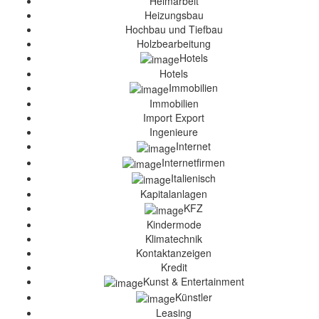
Heimarbeit
Heizungsbau
Hochbau und Tiefbau
Holzbearbeitung
Hotels
Hotels
Immobilien
Immobilien
Import Export
Ingenieure
Internet
Internetfirmen
Italienisch
Kapitalanlagen
KFZ
Kindermode
Klimatechnik
Kontaktanzeigen
Kredit
Kunst & Entertainment
Künstler
Leasing