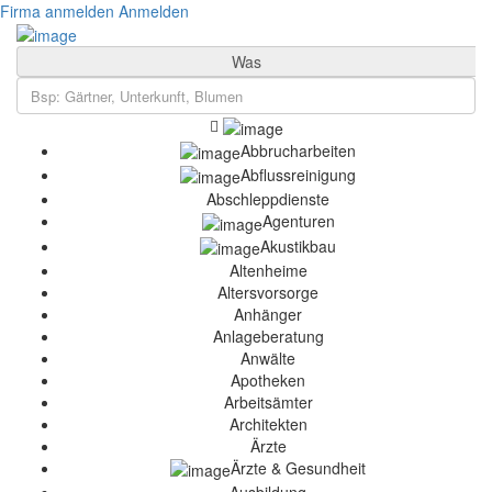
Firma anmelden
Anmelden
Was
Abbrucharbeiten
Abflussreinigung
Abschleppdienste
Agenturen
Akustikbau
Altenheime
Altersvorsorge
Anhänger
Anlageberatung
Anwälte
Apotheken
Arbeitsämter
Architekten
Ärzte
Ärzte & Gesundheit