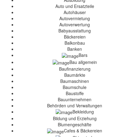
Ausbildung
Auto und Ersatzteile
Autohäuser
Autovermietung
Autoverwertung
Babyausstattung
Bäckereien
Balkonbau
Banken
Bars
Bau allgemein
Baufinanzierung
Baumärkte
Baumaschinen
Baumschule
Baustoffe
Bauunternehmen
Behörden und Verwaltungen
Bekleidung
Bildung und Erziehung
Blumengeschäfte
Cafes & Bäckereien