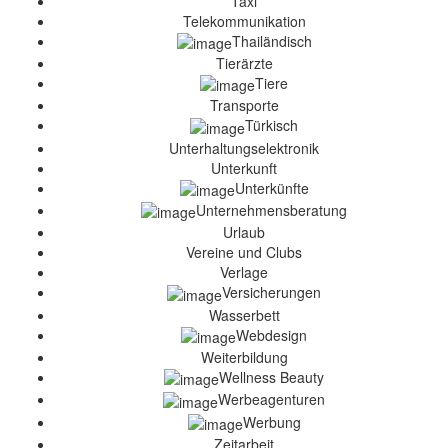
Taxi
Telekommunikation
Thailändisch
Tierärzte
Tiere
Transporte
Türkisch
Unterhaltungselektronik
Unterkunft
Unterkünfte
Unternehmensberatung
Urlaub
Vereine und Clubs
Verlage
Versicherungen
Wasserbett
Webdesign
Weiterbildung
Wellness Beauty
Werbeagenturen
Werbung
Zeitarbeit