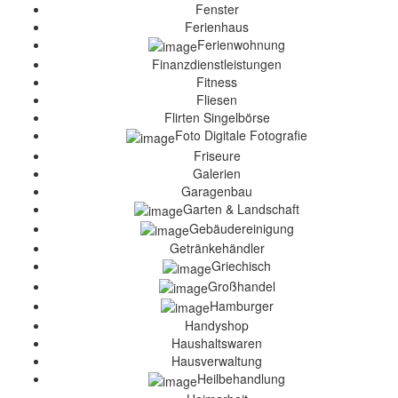
Fenster
Ferienhaus
Ferienwohnung
Finanzdienstleistungen
Fitness
Fliesen
Flirten Singelbörse
Foto Digitale Fotografie
Friseure
Galerien
Garagenbau
Garten & Landschaft
Gebäudereinigung
Getränkehändler
Griechisch
Großhandel
Hamburger
Handyshop
Haushaltswaren
Hausverwaltung
Heilbehandlung